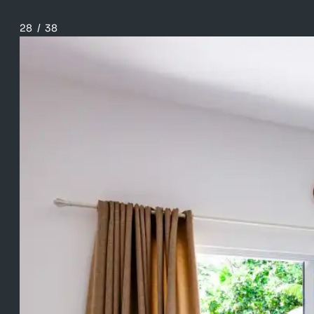
28
/
38