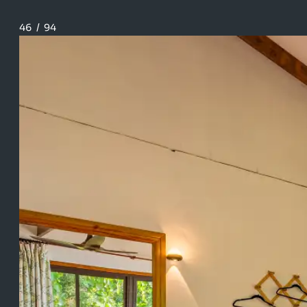
46
/
94