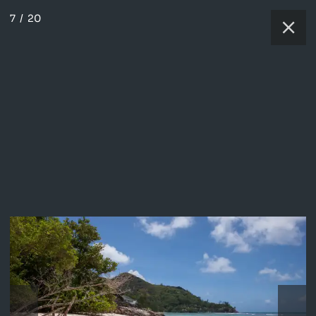
7
/
20