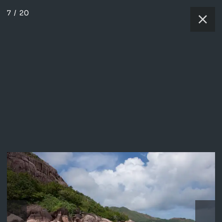
7
/
20