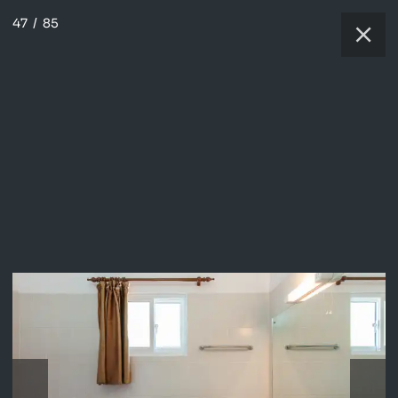
47
/
85