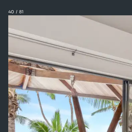
40
/
81