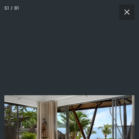
51
/
81