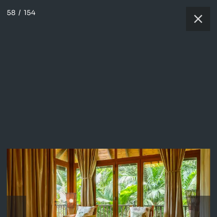
58
/
154