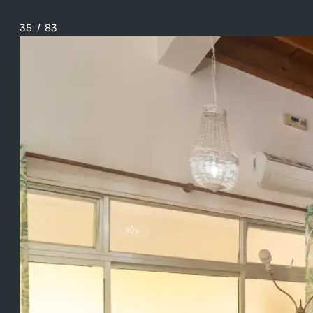
35
/
83