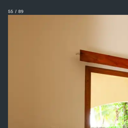
55
/
89