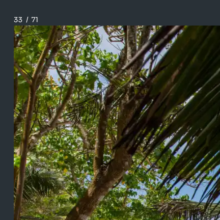
33
/
71