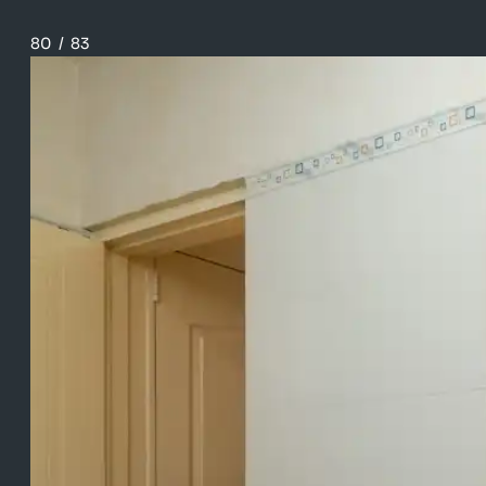
80
/
83