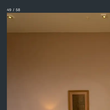
49
/
58