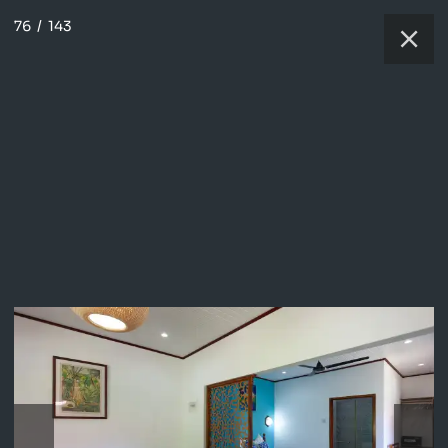
76
/
143