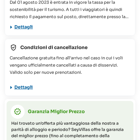
Dal 01 agosto 2023 è entrata in vigore la tassa per la
sostenibilità per il turismo. A tutti i viaggiatori è quindi
richiesto il pagamento sul posto, direttamente presso la
struttura prenotata, di un importo che oscilla tra le 75 e le
Dettagli
100 Rupie Seychellesi a persona, a notte. Questo
contributo viene utilizzato per vari progetti di
conservazione alle Seychelles. Per ulteriori informazioni
Condizioni di cancellazione
potete consultare le nostre
FAQs
Cancellazione gratuita fino all’arrivo nel caso in cui i voli
Il viaggio proposto non è consigliato per persone a
vengano ufficialmente cancellati a causa di disservizi.
mobilità ridotta (per maggiori informazioni o richieste non
Valido solo per nuove prenotazioni.
esitate a contattare il Team SeyVillas).
Dettagli
Garanzia Miglior Prezzo
Hai trovato un'offerta più vantaggiosa della nostra a
parità di alloggio e periodo? SeyVillas offre la garanzia
del miglior prezzo (fino al completamento della