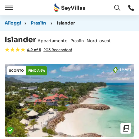
Aperto
Aperto
/
Alloggi
›
Praslin
›
Islander
Chiudere
Islander
Appartamento · Praslin · Nord-ovest
4.2
of
5
203
Recensioni
SMART
SCONTO
FINO A 5%