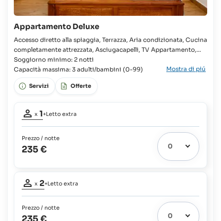
Appartamento Deluxe
Accesso diretto alla spiaggia, Terrazza, Aria condizionata, Cucina
completamente attrezzata, Asciugacapelli, TV Appartamento,
Camera, Letto queen, Armadio, Letto supplementare disponibile,
Soggiorno minimo: 2 notti
Mostra di piú
Bagno, WC, Frigorifero, Piano cottura, Forno, Microonde,
Capacità massima: 3 adulti/bambini (0-99)
Bollitore, Solo alloggio, Telefono,
Servizi
Offerte
Partecipanti
1
x
+Letto extra
adulto:
1
Prezzo / notte
Letto
235 €
extra
1
possibile:
Partecipanti
Bambini
2
fino
x
+Letto extra
adulti:
a
2
11
Prezzo / notte
Letto
anni:
235 €
extra
63%
1