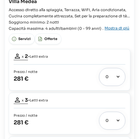
Villa Medea
Accesso diretto alla spiaggia, Terrazza, WiFi, Aria condizionata,
Cucina completamente attrezzata, Set per la preparazione di tè e
caffè, Lavatrice, Doccia, TV Villa, 2x Camera, 2x Letto queen,
Soggiorno minimo: 2 notti
Mostra di piú
Armadio, Letto supplementare disponibile, Culla disponibile, 2x
Capacità massima: 4 adulti/bambini (0 - 99 anni) +
Bagno in camera, Bidet, Frigorifero, Frigorifero con congelatore,
1 bambino (3 - 11 anni) + 1 neonato (0 - 2 anni)
Servizi
Offerte
Utensili da cucina,
Partecipanti
2
x
+Letti extra
adulti:
2
Prezzo / notte
Letti
281 €
extra
4
possibili:
Partecipanti
Neonati:
3
gratuito
x
+Letti extra
adulti:
3
Bambini
fino
Prezzo / notte
Letti
a
281 €
extra
3
11
possibili:
anni:
Partecipanti
Neonati:
63%