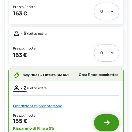
Prezzo / notte
Letto
163 €
extra
1
possibile:
Partecipanti
Bambini
2
fino
x
+Letto extra
adulti:
a
2
11
Prezzo / notte
Letto
anni:
163 €
extra
62%
1
possibile:
del
costo
Bambini
del
Crea il tuo pacchetto:
SeyVillas - Offerta SMART
fino
vitto
a
Partecipanti
11
2
x
+Letto extra
anni:
adulti:
2
32 €
più
Letto
Condizioni di prenotazione
63%
extra
1
del
Prezzo / notte
possibile
costo
155 €
:
del
Risparmio di Fino a 5%
Bambini
vitto