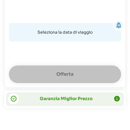
anni:
63%
del
costo
del
Seleziona la data di viaggio
vitto
Offerta
Garanzia Miglior Prezzo