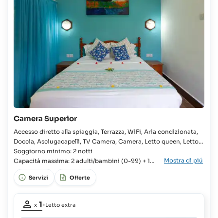
Camera Superior
Accesso diretto alla spiaggia, Terrazza, WiFi, Aria condizionata,
Doccia, Asciugacapelli, TV Camera, Camera, Letto queen, Letto
king, 2x Letto singolo disponibile, Armadio, Letto supplementare
Soggiorno minimo: 2 notti
Mostra di piú
disponibile, Bagno, WC, Solo alloggio, Soggiorno, Area salotto,
Capacità massima: 2 adulti/bambini (0-99) + 1
Telefono,
neonato (0-2)
Servizi
Offerte
Partecipanti
1
x
+Letto extra
adulto:
1