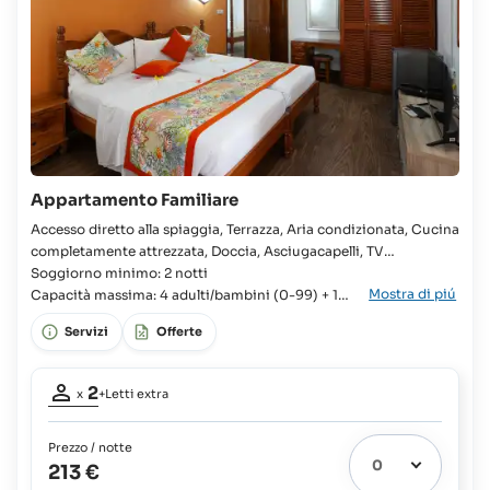
100%
vitto
del
Bambini
costo
fino
del
a
vitto
17
anni
e
adulti:
58 €
Appartamento Familiare
più
Accesso diretto alla spiaggia, Terrazza, Aria condizionata, Cucina
100%
del
completamente attrezzata, Doccia, Asciugacapelli, TV
costo
Appartamento, 2x Camera, Letto queen, Letto king, 2x Letto
Soggiorno minimo: 2 notti
del
Mostra di piú
singolo disponibile, Armadio, Culla disponibile, Bagno, Vasca da
Capacità massima: 4 adulti/bambini (0-99) + 1
vitto
bambino (0-2)
bagno, WC, Frigorifero, Piano cottura, Microonde,
Servizi
Offerte
Partecipanti
2
x
+Letti extra
adulti:
2
Prezzo / notte
Letti
213 €
extra
3