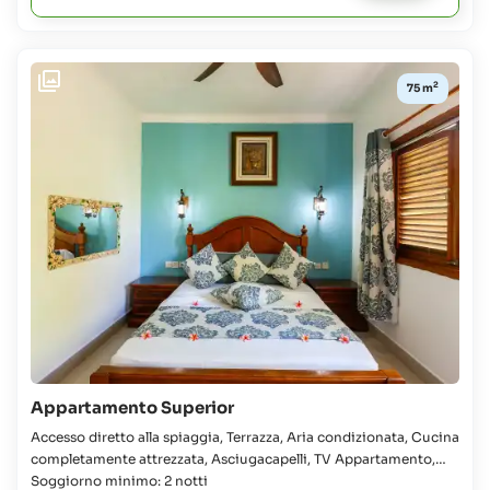
fino
a
11
anni:
2
75 m
32 €
più
63%
del
costo
del
vitto
Appartamento Superior
Accesso diretto alla spiaggia, Terrazza, Aria condizionata, Cucina
completamente attrezzata, Asciugacapelli, TV Appartamento,
Camera, Letto queen, Armadio, Letto supplementare disponibile,
Soggiorno minimo: 2 notti