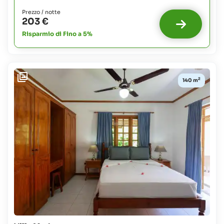
extra
3
Prezzo / notte
possibili
203 €
:
Risparmio di Fino a 5%
Neonati:
gratuito
Bambini
fino
a
2
140 m
11
anni:
63%
del
costo
del
vitto