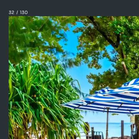
32
/
130