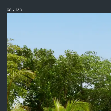
38
/
130