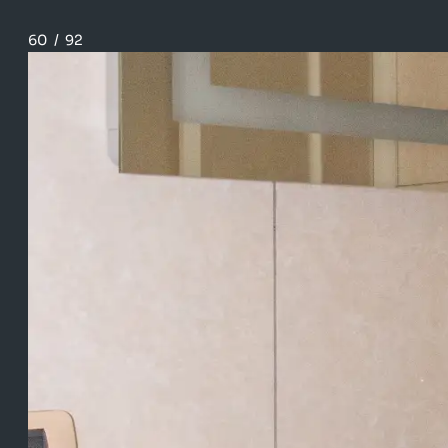
60
/
92