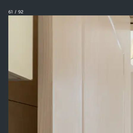
61
/
92