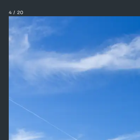
4
/
20