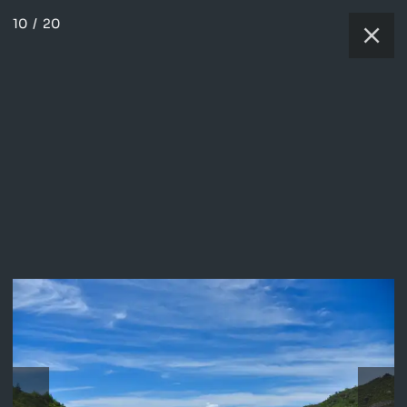
10
/
20