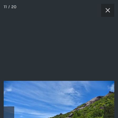
11
/
20