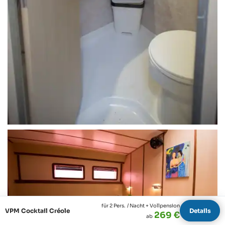
für 2 Pers.
/ Nacht + Vollpension
VPM Cocktail Créole
Details
269 €
ab