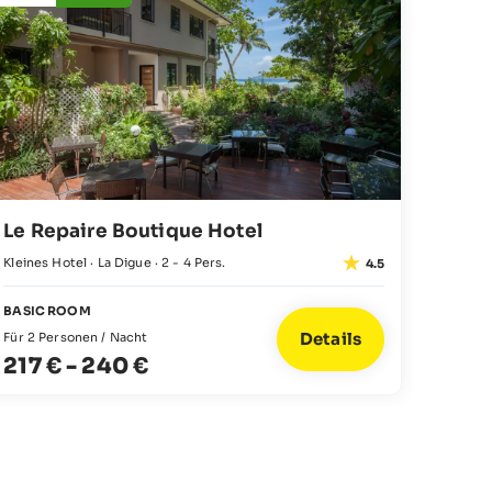
exklusiven Unterkünften müssen Sie sich um nichts
Resort ·
kümmern!
JUNIOR
Für 2 P
408
Le Repaire Boutique Hotel
Kleines Hotel · La Digue · 2 - 4 Pers.
4.5
BASIC ROOM
Details
Für 2 Personen / Nacht
217 €
-
240 €