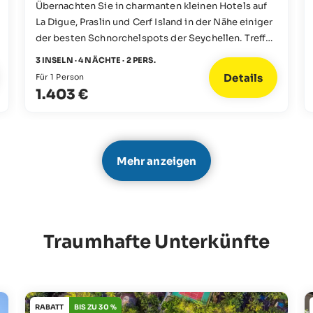
Übernachten Sie in charmanten kleinen Hotels auf
La Digue, Praslin und Cerf Island in der Nähe einiger
der besten Schnorchelspots der Seychellen. Treffen
Sie auf Karettschildkröten und schwimmen Sie mit
3 INSELN · 4 NÄCHTE · 2 PERS.
Fischschwärmen. Diese Kombi wird es Ihnen
Details
Für 1 Person
ermöglichen, sie zu finden!
1.403 €
Mehr anzeigen
Traumhafte Unterkünfte
RABATT
BIS ZU 30 %