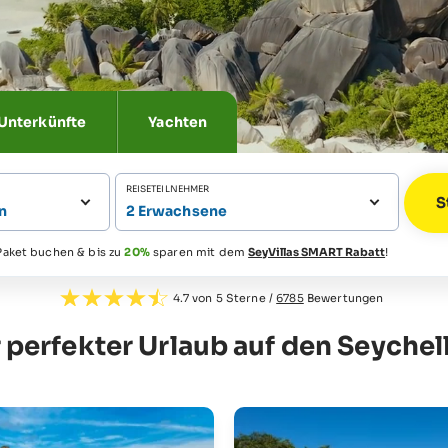
Unterkünfte
Yachten
REISETEILNEHMER
n
2 Erwachsene
aket buchen & bis zu
20%
sparen mit dem
SeyVillas SMART Rabatt
!
4.7 von 5 Sterne /
6785
Bewertungen
r perfekter Urlaub auf den Seychel