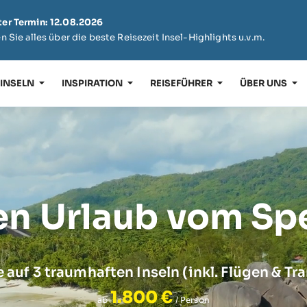
er Termin: 12.08.2026
n Sie alles über die beste Reisezeit Insel-Highlights u.v.m.
 INSELN
INSPIRATION
REISEFÜHRER
ÜBER UNS
en Urlaub vom Spe
e auf 3 traumhaften Inseln
(inkl. Flügen & Tr
1.800 €
ab
/ Person