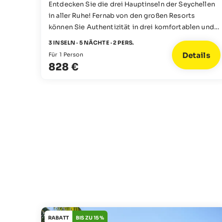
Entdecken Sie die drei Hauptinseln der Seychellen
in aller Ruhe! Fernab von den großen Resorts
können Sie Authentizität in drei komfortablen und
lokal geführten Gasthäusern erleben. Hier werden
3 INSELN · 5 NÄCHTE · 2 PERS.
Sie noch ganz persönlich betreut und erhalten
Details
Für 1 Person
einen Einblick in die hiesigen Gepflogenheiten,
828 €
während die inseltypische Gelassenheit der
Seychellen für echte Entspannung sorgt.
RABATT
BIS ZU 15 %