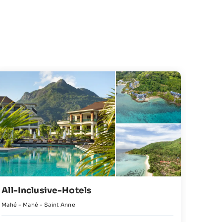
All-Inclusive-Hotels
Erle
Mahé - Mahé - Saint Anne
Praslin