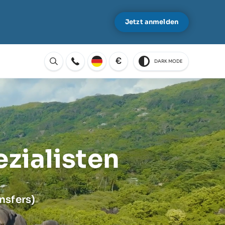
Jetzt anmelden
€
DARK MODE
Öffnen
zialisten
ansfers)