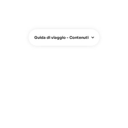
Guida di viaggio - Contenuti
CHI SIAMO
Chi siamo
Team
Contatti
FAQ
Hotel Owners
Agenzie di Viaggio