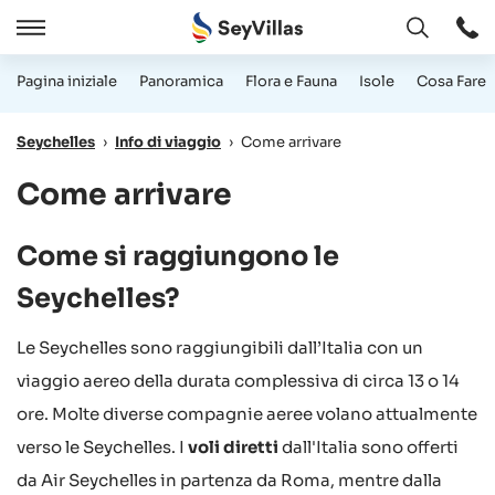
Aperto
Aperto
/
Pagina iniziale
Panoramica
Flora e Fauna
Isole
Cosa Fare
Chiudere
Seychelles
›
Info di viaggio
›
Come arrivare
Come arrivare
Come si raggiungono le
Seychelles?
Le Seychelles sono raggiungibili dall’Italia con un
viaggio aereo della durata complessiva di circa 13 o 14
ore. Molte diverse compagnie aeree volano attualmente
verso le Seychelles. I
voli diretti
dall'Italia sono offerti
da Air Seychelles in partenza da Roma, mentre dalla