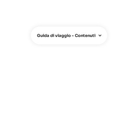
Guida di viaggio - Contenuti
CHI SIAMO
Chi siamo
Team
Contatti
FAQ
Hotel Owners
Agenzie di Viaggio