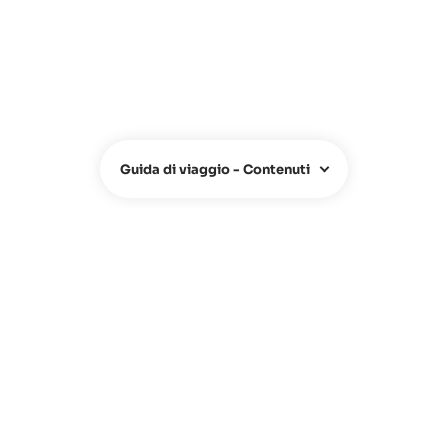
Guida di viaggio - Contenuti
CHI SIAMO
Chi siamo
Team
Contatti
FAQ
Hotel Owners