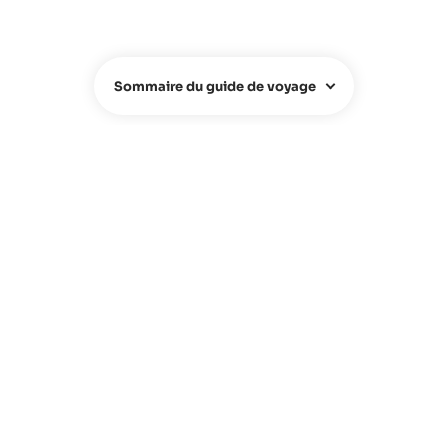
Sommaire du guide de voyage
QUI SOMMES-NOUS ?
Qui sommes-nous ?
Team
Contacts
FAQ
Hotel Owners
Agence de voyage
Presse