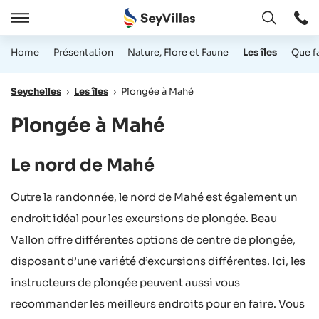
Ouvert
Ouvert
/
Home
Présentation
Nature, Flore et Faune
Les îles
Que f
Cermer
Seychelles
›
Les îles
›
Plongée à Mahé
Plongée à Mahé
Le nord de Mahé
Outre la randonnée, le nord de Mahé est également un
endroit idéal pour les excursions de plongée. Beau
Vallon offre différentes options de centre de plongée,
disposant d’une variété d’excursions différentes. Ici, les
instructeurs de plongée peuvent aussi vous
recommander les meilleurs endroits pour en faire. Vous