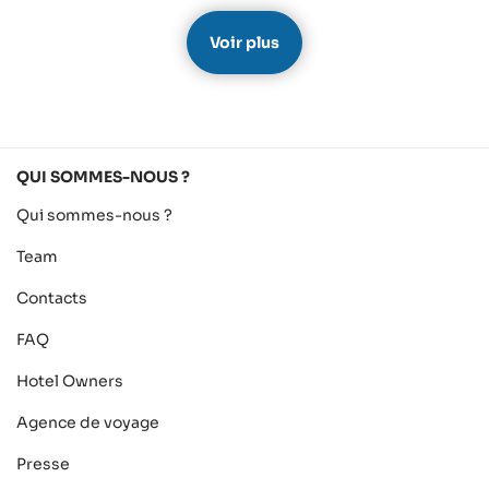
sommes inspirés pour nos excursions et visites. Je
conseille absolument à tous les voyageurs de passer
Voir plus
par SeyVillas. Merci encore à Jelena et Stefani pour leur
support.
QUI SOMMES-NOUS ?
Qui sommes-nous ?
Team
Contacts
FAQ
Hotel Owners
Agence de voyage
Presse