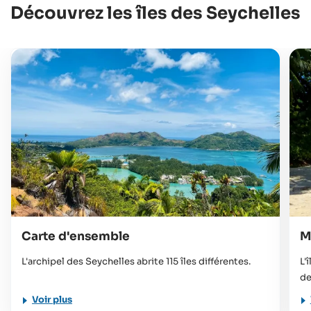
Découvrez les îles des Seychelles
Carte d'ensemble
M
L'archipel des Seychelles abrite 115 îles différentes.
L'
de
Voir plus