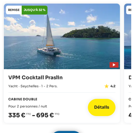
REMISE
JUSQU'À 32 %
RE
VPM Cocktail Praslin
D
Yacht · Seychelles · 1 - 2 Pers.
Ya
4.2
CABINE DOUBLE
C
Pour 2 personnes / nuit
Po
Détails
335 €
-
695 €
4