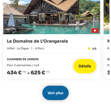
Le Domaine de L'Orangeraie
N
Hôtel · La Digue · 1 - 6 Pers.
Re
4.5
CHAMBRE DE JARDIN
GA
Pour 2 personnes / nuit
Po
Détails
434 €
-
625 €
3
Voir plus