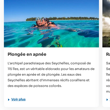
Plongée en apnée
R
L'archipel paradisiaque des Seychelles, composé de
Sa
115 îles, est un véritable eldorado pour les amateurs de
Se
plongée en apnée et de plongée. Les eaux des
îl
Seychelles abritent d'immenses récifs coralliens et
ré
des espèces de poissons colorés.
vo
ma
Voir plus