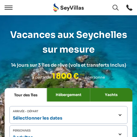
Ouvert
Ouvert
/
Cermer
Vacances aux Seychelles
sur mesure
14 jours sur 3 îles de rêve
(vols et transferts inclus)
1 800 €
à partir de
/ personne
Hébergement
Yachts
Tour des îles
ARRIVÉE - DÉPART
Sélectionner les dates
PERSONNES