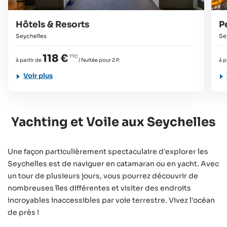
Hôtels & Resorts
P
Seychelles
Se
118 €
à partir de
/ Nuitée pour 2 P.
à p
Voir plus
Yachting et Voile aux Seychelles
Une façon particulièrement spectaculaire d'explorer les
Seychelles est de naviguer en catamaran ou en yacht. Avec
un tour de plusieurs jours, vous pourrez découvrir de
nombreuses îles différentes et visiter des endroits
incroyables inaccessibles par voie terrestre. Vivez l'océan
de près !