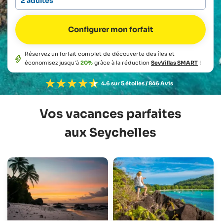
2 adultes
Réservez un forfait complet de découverte des îles et
économisez jusqu'à
20%
grâce à la réduction
SeyVillas SMART
!
4.6 sur 5 étoiles /
846
Avis
Vos vacances parfaites
aux Seychelles