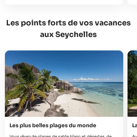
Les points forts de vos vacances
aux Seychelles
Les plus belles plages du monde
L
Vous rêvez de plages de sable blanc et désertes, de
Av