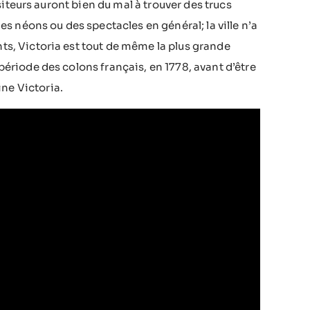
visiteurs auront bien du mal à trouver des trucs
 néons ou des spectacles en général; la ville n’a
nts, Victoria est tout de même la plus grande
 période des colons français, en 1778, avant d’être
ne Victoria.