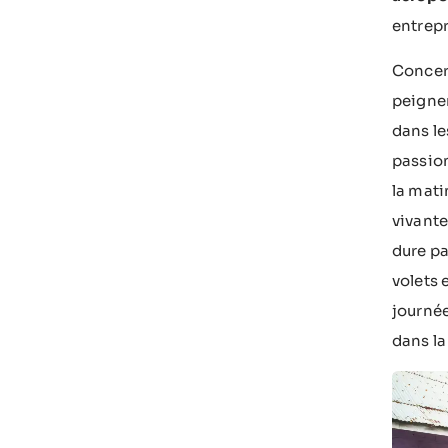
entrepr
Concern
peignen
dans le
passio
la mati
vivante
dure pa
volets 
journée
dans la