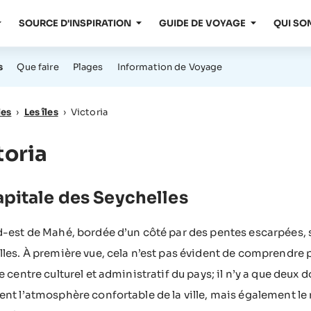
SOURCE D'INSPIRATION
GUIDE DE VOYAGE
QUI SO
s
Que faire
Plages
Information de Voyage
les
›
Les îles
›
Victoria
toria
apitale des Seychelles
-est de Mahé, bordée d’un côté par des pentes escarpées, s
les. À première vue, cela n’est pas évident de comprendre p
e centre culturel et administratif du pays; il n’y a que deux 
nt l’atmosphère confortable de la ville, mais également le