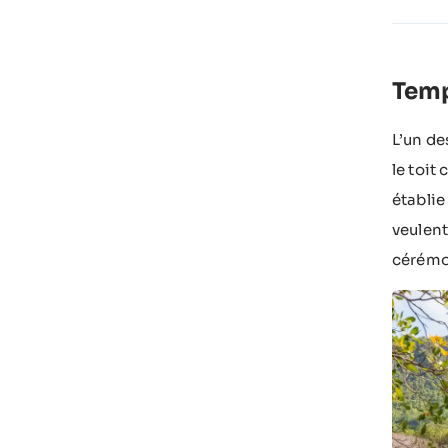
Temp
L’un de
le toit
établie
veulent
cérémo