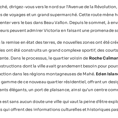
hé, dirigez-vous vers le nord sur l’Avenue de la Révolution,
 de voyages et un grand supermarché. Cette route mène hors
enter vers le bas dans Beau Vallon. Depuis le sommet, à en
iteurs peuvent admirer Victoria en faisant une promenade 
 la remise en état des terres, de nouvelles zones ont été cré
les ont été construits un grand complexe sportif, des courts
ente. Dans le processus, le quartier voisin de
Roche Caïma
structions dont la ville avait grandement besoin pour pours
uction dans les régions montagneuses de Mahé.
Eden Islan
 gamme de ce nouveau quartier résidentiel, offrant un desig
ants élégants, un port de plaisance, ainsi qu’un centre com
a est sans aucun doute une ville qui vaut la peine d’être exp
s qui offrent des informations culturelles et historiques p