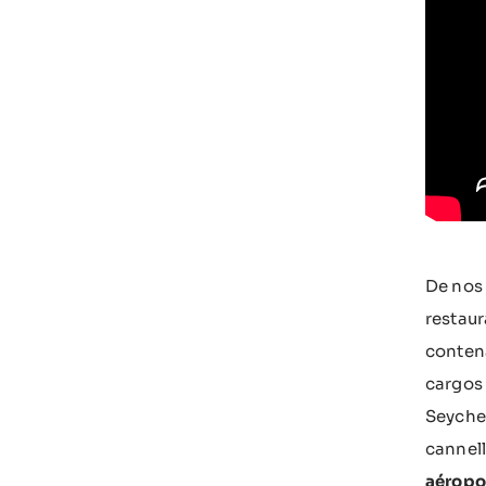
De nos 
restaur
contena
cargos 
Seychel
cannell
aéropo