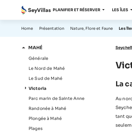
PLANIFIER ET RÉSERVER
LES ÎLES
Home
Présentation
Nature, Flore et Faune
Les île
MAHÉ
Seychel
Générale
Vic
Le Nord de Mahé
Le Sud de Mahé
La c
Victoria
Au nord
Parc marin de Sainte Anne
Seychel
Randonée à Mahé
tant qu
Plongée à Mahé
seuleme
Plages