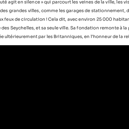
auté agit en silence » qui parcourt les veines de la ville, les 
des grandes villes, comme les garages de stationnement, des
x feux de circulation ! Cela dit, avec environ 25 000 habita
 des Seychelles, et sa seule ville. Sa fondation remonte à la
ultérieurement par les Britanniques, en l’honneur de la rei