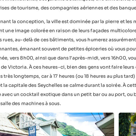
ises de tourisme, des compagnies aériennes et des banque
ant la conception, la ville est dominée par la pierre et les
t une image colorée en raison de leurs façades multicolores
s rues, au-delà de ces bâtiments, vous humerez assurément
nnantes, émanant souvent de petites épiceries où vous po
née, vers 8h00, ainsi que dans l’après-midi, vers 16h00, v
 de Victoria. À ces heures-ci, bien des gens vont faire leurs
s très longtemps, car à 17 heures (ou 18 heures au plus tard
et la capitale des Seychelles se calme durant la soirée. À cet
 avec un cocktail exotique dans un petit bar ou au port, ou
 salle des machines à sous.