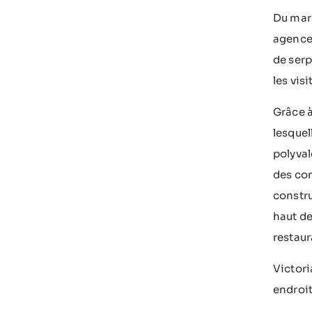
Du marc
agences
de serp
les vis
Grâce à
lesquel
polyval
des con
constr
haut de
restaur
Victori
endroit