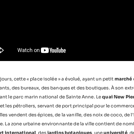
jours, cette « place isolée » a évolué, ayant un petit
marché
ants, des bureaux, des banques et des boutiques. À son extrém
nt le parc marin national de Sainte Anne. Le
quai New Pie
et les pétroliers, servant de port principal pour le commerc
les vendent des épices, de la vanille, des noix de coco, de l
e. La zone urbaine environnante de la ville contient de no
rt international
, des
jardins botaniques
, une
université
, 