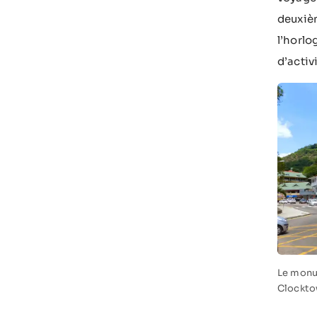
deuxiè
l’horlo
d’activ
Le monu
Clocktow