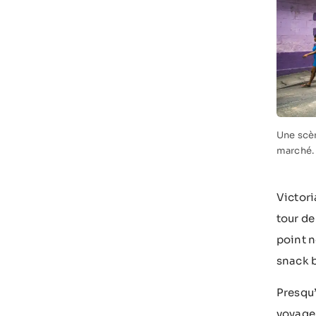
Une scèn
marché.
Victori
tour de
point n
snack b
Presqu’e
voyage 