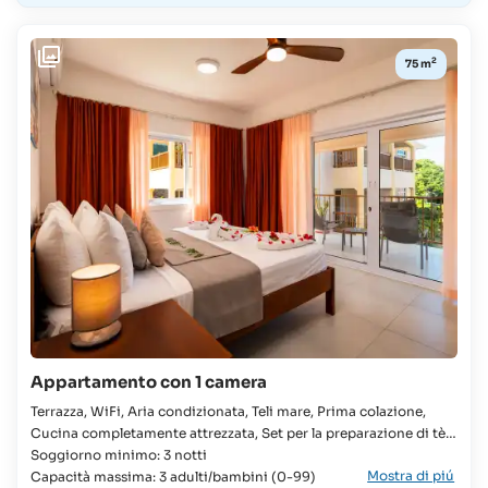
2
75 m
Appartamento con 1 camera
Terrazza, WiFi, Aria condizionata, Teli mare, Prima colazione,
Cucina completamente attrezzata, Set per la preparazione di tè e
caffè, Pacchetto di benvenuto fornito all'arrivo, Asciugacapelli,
Soggiorno minimo: 3 notti
Mostra di piú
TV Camera, Letto king, Letto supplementare disponibile, Culla
Capacità massima: 3 adulti/bambini (0-99)