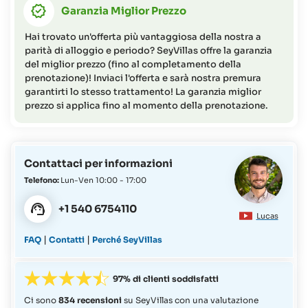
Garanzia Miglior Prezzo
35-3 giorni prima dell'arrivo = 80% dell'importo totale del
soggiorno
Hai trovato un'offerta più vantaggiosa della nostra a
2-0 giorni prima dell'arrivo (o mancata presentazione) =
parità di alloggio e periodo? SeyVillas offre la garanzia
95% dell'importo totale del soggiorno
del miglior prezzo (fino al completamento della
prenotazione)! Inviaci l'offerta e sarà nostra premura
garantirti lo stesso trattamento! La garanzia miglior
prezzo si applica fino al momento della prenotazione.
Contattaci per informazioni
Telefono:
Lun-Ven 10:00 - 17:00
+1 540 6754110
Lucas
|
|
FAQ
Contatti
Perché SeyVillas
97% di clienti soddisfatti
Ci sono
834 recensioni
su SeyVillas con una valutazione