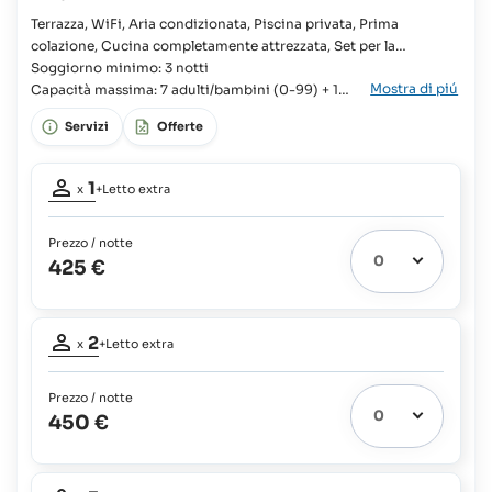
costo
Terrazza, WiFi, Aria condizionata, Piscina privata, Prima
del
colazione, Cucina completamente attrezzata, Set per la
vitto
preparazione di tè e caffè, Lavatrice, TV, Veranda Villa, Famiglie,
Soggiorno minimo: 3 notti
Mostra di piú
Gruppi, Viaggi di nozze, Viaggiatori indipendenti, 2x Letto
Capacità massima: 7 adulti/bambini (0-99) + 1
singolo, 2x Letto king, Armadio, Letto supplementare
neonato (0-2)
Servizi
Offerte
disponibile, Culla disponibile,
Partecipanti
1
x
+Letto extra
adulto:
1
Prezzo / notte
Letto
425 €
extra
1
possibile:
Partecipanti
Neonati:
2
gratuito
x
+Letto extra
adulti:
2
Prezzo / notte
Letto
450 €
extra
1
possibile:
Partecipanti
Per