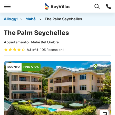
Aperto
Aperto
/
Alloggi
›
Mahé
›
The Palm Seychelles
Chiudere
The Palm Seychelles
Appartamento · Mahé Bel Ombre
4.5
of
5
103
Recensioni
SMART
SCONTO
FINO A 10%