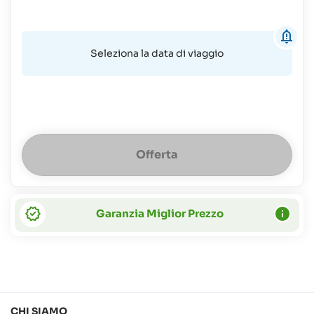
del
vitto
Bambini
fino
Seleziona la data di viaggio
a
17
anni
e
adulti:
30 €
più
Offerta
100%
del
costo
del
vitto
Garanzia Miglior Prezzo
CHI SIAMO