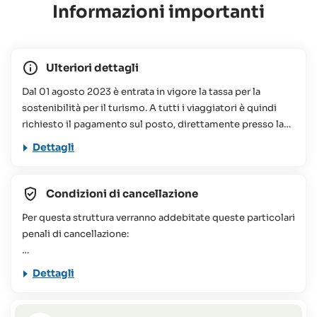
Informazioni importanti
Ulteriori dettagli
Dal 01 agosto 2023 è entrata in vigore la tassa per la
sostenibilità per il turismo. A tutti i viaggiatori è quindi
richiesto il pagamento sul posto, direttamente presso la
struttura prenotata, di un importo che oscilla tra le 75 e le
Dettagli
100 Rupie Seychellesi a persona, a notte. Questo
contributo viene utilizzato per vari progetti di
conservazione alle Seychelles. Per ulteriori informazioni
Condizioni di cancellazione
potete consultare le nostre
FAQs
Per questa struttura verranno addebitate queste particolari
Il viaggio proposto non è consigliato per persone a
penali di cancellazione:
mobilità ridotta (per maggiori informazioni o richieste non
esitate a contattare il Team SeyVillas).
46 giorni o più prima dell'arrivo = 20% dell'importo totale
Dettagli
del soggiorno
45-36 giorni prima dell'arrivo = 50% dell'importo totale
del soggiorno