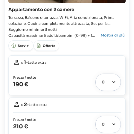
del
vitto
Appartamento con 2 camere
Terrazza, Balcone o terrazza, WiFi, Aria condizionata, Prima
colazione, Cucina completamente attrezzata, Set per la
preparazione di tè e caffè, Lavatrice, TV, Doccia con getto a
Soggiorno minimo: 3 notti
Mostra di piú
pioggia Appartamento, Famiglie, Gruppi, Viaggi di nozze,
Capacità massima: 5 adulti/bambini (0-99) + 1
Viaggiatori indipendenti, 2x Camera, 2x Letto king, Armadio,
bambino (0-2)
Servizi
Offerte
Letto supplementare disponibile, Culla disponibile,
Partecipanti
1
x
+Letto extra
adulto:
1
Prezzo / notte
Letto
190 €
extra
1
possibile:
Partecipanti
Neonati
2
e
x
+Letto extra
adulti:
bambini
2
fino
Prezzo / notte
Letto
a
210 €
extra
2
1
possibile:
anni: