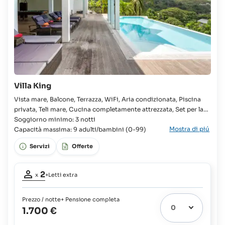
Villa King
Vista mare, Balcone, Terrazza, WiFi, Aria condizionata, Piscina
privata, Teli mare, Cucina completamente attrezzata, Set per la
preparazione di tè e caffè, Doccia Villa, 4x Camera, 4x Letto
Soggiorno minimo: 3 notti
Mostra di piú
queen, Armadio, Letto supplementare disponibile, Culla
Capacità massima: 9 adulti/bambini (0-99)
disponibile, 4x Bagno in camera, WC, 2x WC separato, Bidet,
Servizi
Offerte
Partecipanti
2
x
+Letti extra
adulti:
2
Prezzo / notte
+ Pensione completa
Letti
1.700 €
extra
3
possibili: