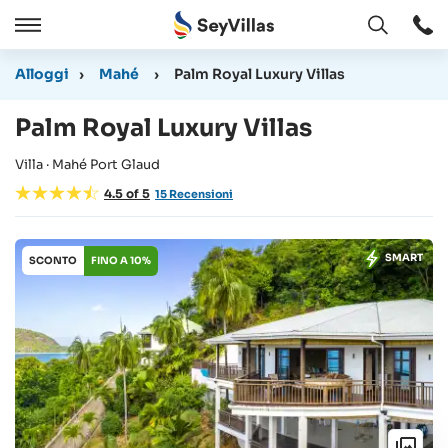
Aperto
Aperto
/
Alloggi
›
Mahé
›
Palm Royal Luxury Villas
Chiudere
Palm Royal Luxury Villas
Villa · Mahé Port Glaud
4.5
of
5
15
Recensioni
SMART
SCONTO
FINO A 10%