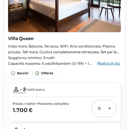
17
150 €
costo
anni
più
del
e
100%
vitto
adulti:
del
300 €
costo
più
del
100%
vitto
Villa Queen
del
Bambini
costo
Vista mare, Balcone, Terrazza, WiFi, Aria condizionata, Piscina
fino
del
privata, Teli mare, Cucina completamente attrezzata, Set per la
a
vitto
preparazione di tè e caffè, Doccia Villa, 3x Camera, 2x Letto
Soggiorno minimo: 3 notti
17
Mostra di piú
queen, Letto king, Armadio, Letto supplementare disponibile,
Capacità massima: 6 adulti/bambini (0-99) + 1
anni
bambino (0-3 anni)
Culla disponibile, 3x Bagno in camera, Vasca da bagno, WC,
e
Servizi
Offerte
adulti:
300 €
Partecipanti
più
2
x
+Letti extra
100%
adulti:
2
del
costo
Prezzo / notte
+ Pensione completa
Letti
del
1.700 €
extra
3
vitto
possibili:
Partecipanti
Neonati