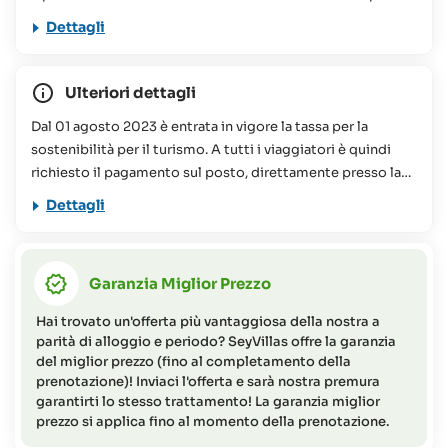
Dettagli
Ulteriori dettagli
Dal 01 agosto 2023 è entrata in vigore la tassa per la
sostenibilità per il turismo. A tutti i viaggiatori è quindi
richiesto il pagamento sul posto, direttamente presso la
struttura prenotata, di un importo che oscilla tra le 75 e le
Dettagli
100 Rupie Seychellesi a persona, a notte. Questo
contributo viene utilizzato per vari progetti di
conservazione alle Seychelles. Per ulteriori informazioni
Garanzia Miglior Prezzo
potete consultare le nostre
FAQs
Il viaggio proposto non è consigliato per persone a
Hai trovato un'offerta più vantaggiosa della nostra a
mobilità ridotta (per maggiori informazioni o richieste non
parità di alloggio e periodo? SeyVillas offre la garanzia
esitate a contattare il Team SeyVillas).
del miglior prezzo (fino al completamento della
prenotazione)! Inviaci l'offerta e sarà nostra premura
garantirti lo stesso trattamento! La garanzia miglior
prezzo si applica fino al momento della prenotazione.