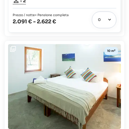
2
x
adulti:
2
Prezzo / notte
+ Pensione completa
2.091 €
-
2.622 €
2
10 m