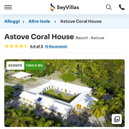
Aperto
Aperto
/
Alloggi
›
Altre isole
›
Astove Coral House
Chiudere
Astove Coral House
Resort · Astove
4.4
of
5
19
Recensioni
SCONTO
FINO A 15%