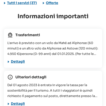
Tutti i servizi (37)
Offerte
Informazioni importanti
Trasferimenti
L'arrivo è previsto con un volo da Mahé ad Alphonse (60
minuti) e un altro volo da Alphonse ad Astove (120 minuti):
4.950 €/persona (0-99 anni) dal 01.01.2025. (Per tutte le
prenotazioni) Requisiti per il bagaglio: 15 kg di bagaglio
Dettagli
registrato per persona e 5 kg di bagaglio a mano per
persona. Volo da Mahé a Astove via Alphonse (con
possibilità di modifiche): Volo di andata: Lunedì FLT 01
Ulteriori dettagli
(Mahé - Alphonse): Orario di partenza su richiesta Giovedì
Dal 01 agosto 2023 è entrata in vigore la tassa per la
FLT 01 (Mahé - Alphonse): Orario di partenza su richiesta
sostenibilità per il turismo. A tutti i viaggiatori è quindi
Lunedì FLT 01 (Alphonse - Astove): Orario di partenza su
richiesto il pagamento sul posto, direttamente presso la
richiesta Giovedì FLT 01 (Alphonse - Astove): Orario di
struttura prenotata, di un importo che oscilla tra le 75 e le
partenza su richiesta Volo di ritorno: Lunedì FLT 01 (Astove
Dettagli