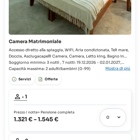
Camera Matrimoniale
Accesso diretto alla spiaggia, WiFi, Aria condizionata, Teli mare,
Doccia, Asciugacapelli Camera, Camera, Letto king, Bagno in
camera, WC, Presa per rasoio, Pensione completa, Vista
Soggiorno minimo: 3 notti , 7 notti: 19.12.2026 - 02.01.2027,
Mostra di piú
giardino, Lettini prendisole, Servizio di pulizia, Cambio
24.03.2027 - 03.04.2027, 18.12.2027 - 01.01.2028
Capacità massima: 2 adulti/bambini (0-99)
asciugamani, Cambio lenzuola, Ventilatore a soffitto, Cassaforte,
Servizi
Offerte
Partecipanti
1
x
adulto:
1
Prezzo / notte
+ Pensione completa
1.321 €
-
1.545 €
Partecipanti