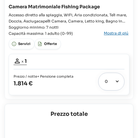
Camera Matrimoniale Fishing Package
Accesso diretto alla spiaggia, WiFi, Aria condizionata, Teli mare,
Doccia, Asciugacapelli Camera, Camera, Letto king, Bagno in
camera, WC, Presa per rasoio, Pensione completa, Vista
Soggiorno minimo: 7 notti
Mostra di piú
giardino, Lettini prendisole, Servizio di pulizia, Cambio
Capacità massima: 1 adulto (0-99)
asciugamani, Cambio lenzuola, Ventilatore a soffitto, Cassaforte,
Servizi
Offerte
Partecipanti
1
x
adulto:
1
Prezzo / notte
+ Pensione completa
1.814 €
Prezzo totale