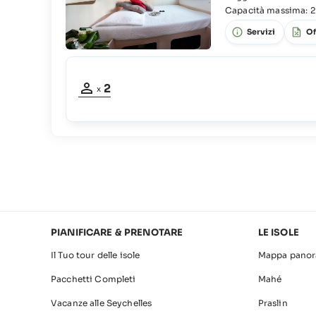
lenzuola e asciugama
Capacità massima: 2
Servizi
Of
Partecipanti
2
x
adulti:
2
PIANIFICARE & PRENOTARE
LE ISOLE
Il Tuo tour delle isole
Mappa panor
Pacchetti Completi
Mahé
Vacanze alle Seychelles
Praslin