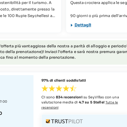
stenibilità per il turismo. A
Questa crociera applica le seg
 posto, direttamente presso la
 e le 100 Rupie Seychellesi a
90 giorni o più prima dell'arr
r vari progetti di
89-60 giorni prima dell'arriv
Dettagli
oni potete consultare le nostre
59-30 giorni prima dell'arrivo
29-0 giorni prima dell'arrivo
obilità ridotta (per maggiori
'offerta più vantaggiosa della nostra a parità di alloggio e periodo? 
am SeyVillas).
della prenotazione)! Inviaci l'offerta e sarà nostra premura garant
lica fino al momento della prenotazione.
97% di clienti soddisfatti
Ci sono
834 recensioni
su SeyVillas con una
17:00
valutazione media di
4.7 su 5 Stelle!
Tutte le
recensioni
0