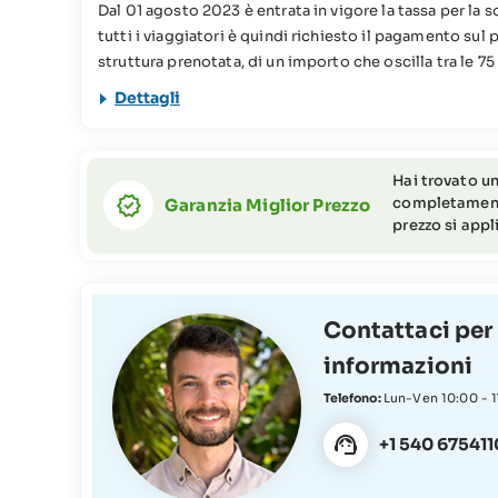
Dal 01 agosto 2023 è entrata in vigore la tassa per la so
tutti i viaggiatori è quindi richiesto il pagamento sul
struttura prenotata, di un importo che oscilla tra le 75
persona, a notte. Questo contributo viene utilizzato pe
Dettagli
conservazione alle Seychelles. Per ulteriori informazi
FAQs
Il viaggio proposto non è consigliato per persone a m
Hai trovato un
informazioni o richieste non esitate a contattare il Te
completamento 
Garanzia Miglior Prezzo
prezzo si app
Contattaci per
informazioni
Telefono:
Lun-Ven 10:00 - 
+1 540 675411