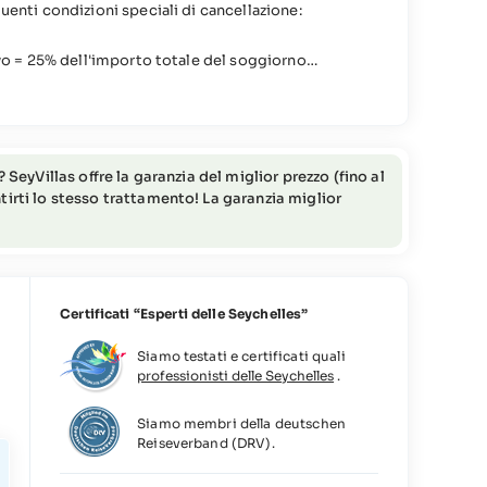
uenti condizioni speciali di cancellazione:
ivo = 25% dell'importo totale del soggiorno
o = 50% dell'importo totale del soggiorno
 = 75% dell'importo totale del soggiorno
 = 95% dell'importo totale del soggiorno
SeyVillas offre la garanzia del miglior prezzo (fino al
irti lo stesso trattamento! La garanzia miglior
Certificati “Esperti delle Seychelles”
Siamo testati e certificati quali
professionisti delle Seychelles
.
Siamo membri della deutschen
Reiseverband (DRV).