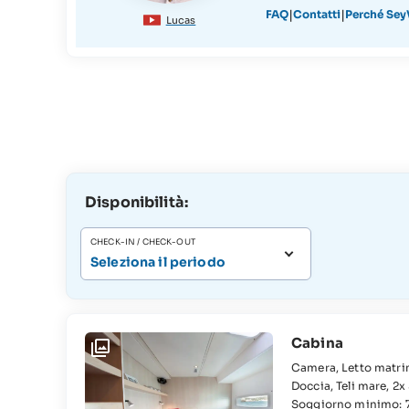
|
|
FAQ
Contatti
Perché SeyV
Lucas
Disponibilità:
CHECK-IN / CHECK-OUT
Seleziona il periodo
Cabina
Camera, Letto matrimoniale, Cabina, Bagno, Shampoo & Bagnodoccia, WC, Lavandino,
Doccia, Teli mare, 2x Set di lenzuola e asciugamani, Aria condizionata Camera, Letto
matrimoniale, Cabina, Bagno, Shampoo & Bagnodoccia, WC, Lavandino, 2x Set di
Soggiorno minimo: 7