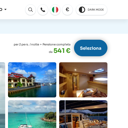
€
O
DARK MODE
Aperto
per 2 pers.
/ notte
+ Pensione completa
Seleziona
541 €
da