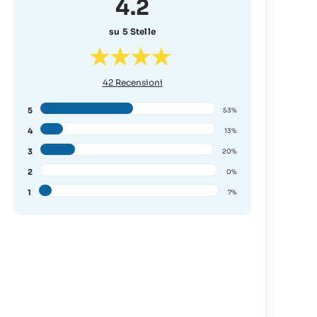
4.2
su 5 Stelle
42
Recensioni
5
53%
4
13%
3
20%
2
0%
1
7%