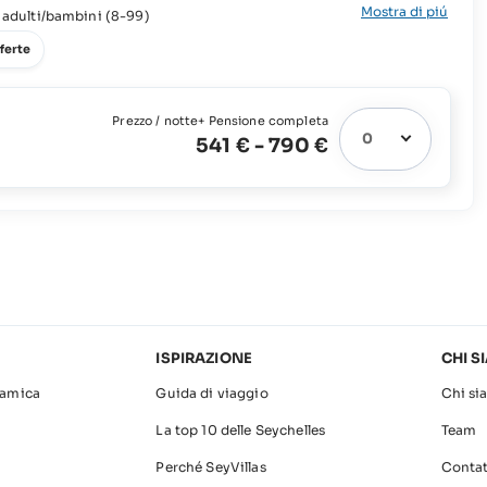
Mostra di piú
ni,
 adulti/bambini (8-99)
ferte
Prezzo / notte
+ Pensione completa
541 €
-
790 €
ISPIRAZIONE
CHI S
amica
Guida di viaggio
Chi si
La top 10 delle Seychelles
Team
Perché SeyVillas
Contat