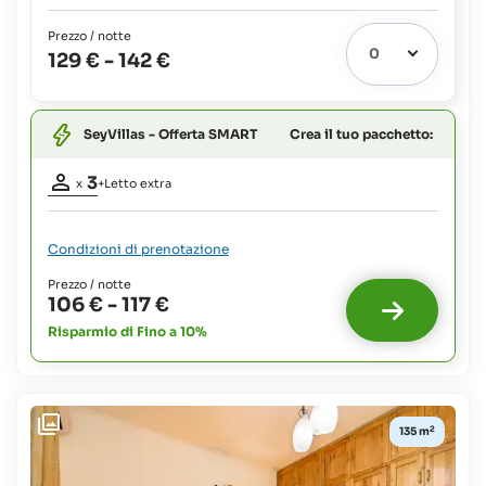
adulti:
bambini
4
fino
Prezzo / notte
Letto
a
129 €
-
142 €
extra
2
1
possibile:
anni:
gratuito
Neonati
Crea il tuo pacchetto:
SeyVillas - Offerta SMART
e
bambini
Partecipanti
fino
3
x
+Letto extra
a
adulti:
3
2
anni:
Letto
Condizioni di prenotazione
gratuito
extra
1
Prezzo / notte
possibile
106 €
-
117 €
:
Risparmio di Fino a 10%
Neonati
e
bambini
fino
a
2
135 m
2
anni:
gratuito