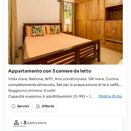
Appartamento con 3 camere da letto
Vista mare, Balcone, WiFi, Aria condizionata, Teli mare, Cucina
completamente attrezzata, Set per la preparazione di tè e caffè,
Pacchetto di benvenuto fornito all'arrivo, Lavatrice, Doccia
Soggiorno minimo: 3 notti
Mostra di piú
Appartamento, Famiglie, Gruppi, 3x Camera, 2x Letto singolo, 2x
Capacità massima: 6 adulti/bambini (0-99) + 1
Letto queen, Culla disponibile, 2x Bagno, Asciugacapelli,
neonato (0-2)
Servizi
Offerte
Frigorifero con congelatore,
Partecipanti
3
x
+Letto extra
adulti:
3