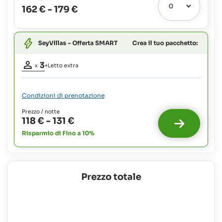
Letto
a
162 €
-
179 €
extra
2
1
possibile:
anni:
gratuito
Neonati
Crea il tuo pacchetto:
SeyVillas - Offerta SMART
e
bambini
Partecipanti
fino
3
x
+Letto extra
a
adulti:
3
2
anni:
Letto
Condizioni di prenotazione
gratuito
extra
1
Prezzo / notte
possibile
118 €
-
131 €
:
Risparmio di Fino a 10%
Neonati
e
bambini
fino
a
Prezzo totale
2
anni:
gratuito