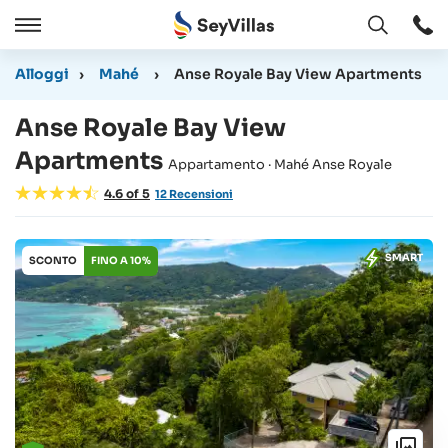
Aperto
Aperto
/
Alloggi
›
Mahé
›
Anse Royale Bay View Apartments
Chiudere
Anse Royale Bay View
Apartments
Appartamento · Mahé Anse Royale
4.6
of
5
12
Recensioni
SMART
SCONTO
FINO A 10%