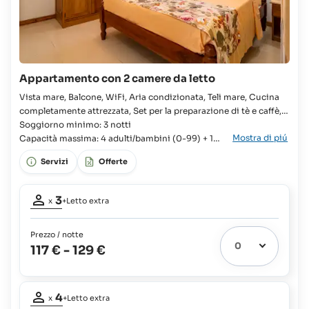
Appartamento con 2 camere da letto
Vista mare, Balcone, WiFi, Aria condizionata, Teli mare, Cucina
completamente attrezzata, Set per la preparazione di tè e caffè,
Pacchetto di benvenuto fornito all'arrivo, Lavatrice, Doccia
Soggiorno minimo: 3 notti
Mostra di piú
Appartamento, Famiglie, Gruppi, 2x Camera, 2x Letto singolo,
Capacità massima: 4 adulti/bambini (0-99) + 1
Letto queen, Culla disponibile, 2x Bagno in camera,
neonato (0-2)
Servizi
Offerte
Asciugacapelli, Frigorifero con congelatore,
Partecipanti
3
x
+Letto extra
adulti:
3
Prezzo / notte
Letto
117 €
-
129 €
extra
1
possibile:
Partecipanti
Neonati
4
e
x
+Letto extra