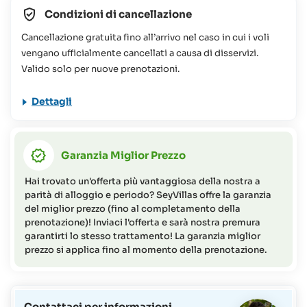
conservazione alle Seychelles. Per ulteriori informazioni
Condizioni di cancellazione
potete consultare le nostre
FAQs
Cancellazione gratuita fino all’arrivo nel caso in cui i voli
Il viaggio proposto non è consigliato per persone a
vengano ufficialmente cancellati a causa di disservizi.
mobilità ridotta (per maggiori informazioni o richieste non
Valido solo per nuove prenotazioni.
esitate a contattare il Team SeyVillas).
Dettagli
Garanzia Miglior Prezzo
Hai trovato un'offerta più vantaggiosa della nostra a
parità di alloggio e periodo? SeyVillas offre la garanzia
del miglior prezzo (fino al completamento della
prenotazione)! Inviaci l'offerta e sarà nostra premura
garantirti lo stesso trattamento! La garanzia miglior
prezzo si applica fino al momento della prenotazione.
Contattaci per informazioni