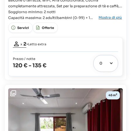
Balcone o terrazza, WiFi, Aria condizionata, Cucina
completamente attrezzata, Set per la preparazione di tè e caffè,
Pacchetto di benvenuto fornito all'arrivo, Asciugacapelli, TV,
Soggiorno minimo: 2 notti
Mostra di piú
Doccia a filo pavimento con getto a pioggia Monolocale,
Capacità massima: 2 adulti/bambini (0-99) + 1
Famiglie, Viaggi di nozze, Soggiorno/camera da letto, Letto
neonato (0-2)
Servizi
Offerte
queen, Armadio, Culla disponibile, Bagno in camera, WC,
Lavandino, Frigorifero con congelatore,
Partecipanti
2
x
+Letto extra
adulti:
2
Prezzo / notte
Letto
120 €
-
135 €
extra
1
possibile:
Neonati
e
bambini
2
45 m
fino
a
2
anni:
gratuito