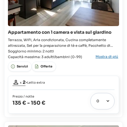
Appartamento con 1 camera e vista sul giardino
Terrazza, WiFi, Aria condizionata, Cucina completamente
attrezzata, Set per la preparazione di tè e caffè, Pacchetto di
benvenuto fornito all'arrivo, Lavatrice, Asciugacapelli, TV, Doccia
Soggiorno minimo: 2 notti
Mostra di piú
a filo pavimento con getto a pioggia Appartamento, Famiglie,
Capacità massima: 3 adulti/bambini (0-99)
Gruppi, Viaggi di nozze, Camera, Letto queen, Armadio, Letto
Servizi
Offerte
supplementare disponibile, Culla disponibile, Bagno in camera,
Partecipanti
2
x
+Letto extra
adulti:
2
Prezzo / notte
Letto
135 €
-
150 €
extra
1
possibile:
Neonati
e