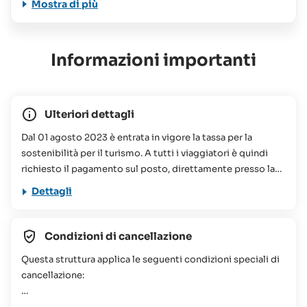
Mostra di più
Informazioni importanti
Ulteriori dettagli
Dal 01 agosto 2023 è entrata in vigore la tassa per la
sostenibilità per il turismo. A tutti i viaggiatori è quindi
richiesto il pagamento sul posto, direttamente presso la
struttura prenotata, di un importo che oscilla tra le 75 e le
Dettagli
100 Rupie Seychellesi a persona, a notte. Questo
contributo viene utilizzato per vari progetti di
conservazione alle Seychelles. Per ulteriori informazioni
Condizioni di cancellazione
potete consultare le nostre
FAQs
Questa struttura applica le seguenti condizioni speciali di
Il viaggio proposto non è consigliato per persone a
cancellazione:
mobilità ridotta (per maggiori informazioni o richieste non
esitate a contattare il Team SeyVillas).
46 giorni o più prima dell'arrivo = 20% dell'importo totale