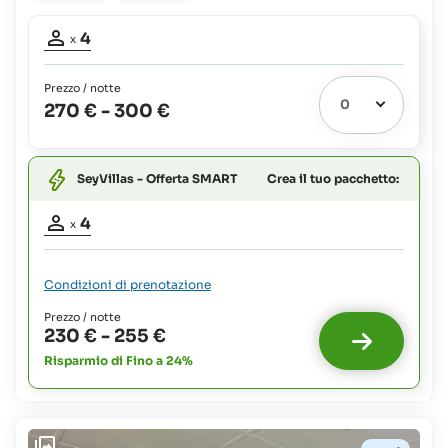
Partecipanti
4
x
adulti:
4
Prezzo / notte
270 €
-
300 €
Crea il tuo pacchetto:
SeyVillas - Offerta SMART
Partecipanti
4
x
adulti:
4
Condizioni di prenotazione
Prezzo / notte
230 €
-
255 €
Risparmio di Fino a 24%