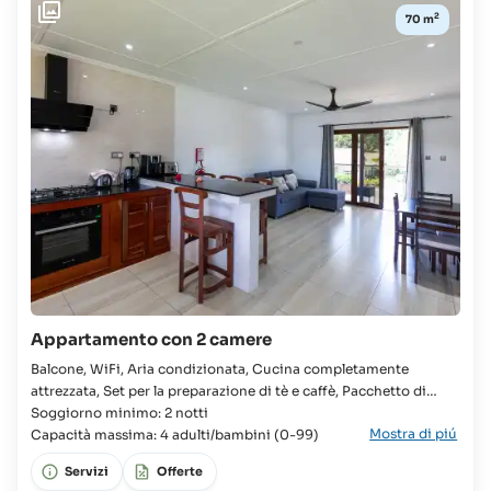
bambini
2
70 m
fino
a
2
anni:
gratuito
Bambini
fino
a
17
anni
e
adulti:
50 €
più
100%
Appartamento con 2 camere
del
costo
Balcone, WiFi, Aria condizionata, Cucina completamente
del
attrezzata, Set per la preparazione di tè e caffè, Pacchetto di
vitto
benvenuto fornito all'arrivo, Lavatrice, Asciugacapelli, TV, Doccia
Soggiorno minimo: 2 notti
Mostra di piú
a filo pavimento con getto a pioggia Appartamento, Famiglie,
Capacità massima: 4 adulti/bambini (0-99)
Gruppi, 2x Camera, 2x Letto queen, Armadio, Bagno, WC,
Servizi
Offerte
Lavandino, Frigorifero con congelatore,