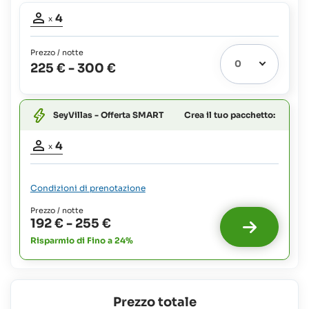
Partecipanti
4
x
adulti:
4
Prezzo / notte
225 €
-
300 €
Crea il tuo pacchetto:
SeyVillas - Offerta SMART
Partecipanti
4
x
adulti:
4
Condizioni di prenotazione
Prezzo / notte
192 €
-
255 €
Risparmio di Fino a 24%
Prezzo totale