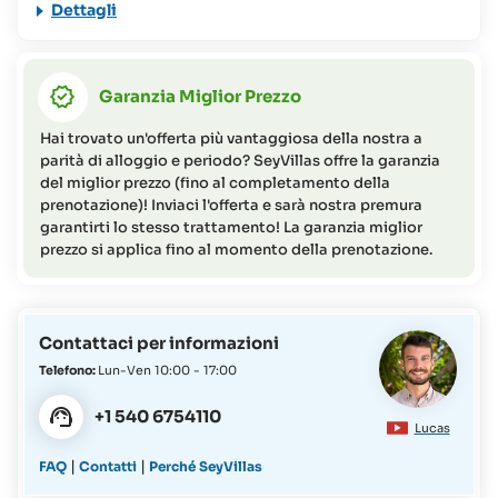
Dettagli
del soggiorno
45 - 36 giorni prima dell'arrivo = 50% dell'importo totale
del soggiorno
Garanzia Miglior Prezzo
35 - 14 giorni prima dell'arrivo = 80% dell'importo totale
del soggiorno
Hai trovato un'offerta più vantaggiosa della nostra a
13 - 0 giorni prima dell'arrivo (o mancata presentazione) =
parità di alloggio e periodo? SeyVillas offre la garanzia
95% dell'importo totale del soggiorno
del miglior prezzo (fino al completamento della
prenotazione)! Inviaci l'offerta e sarà nostra premura
garantirti lo stesso trattamento! La garanzia miglior
prezzo si applica fino al momento della prenotazione.
Contattaci per informazioni
Telefono:
Lun-Ven 10:00 - 17:00
+1 540 6754110
Lucas
|
|
FAQ
Contatti
Perché SeyVillas