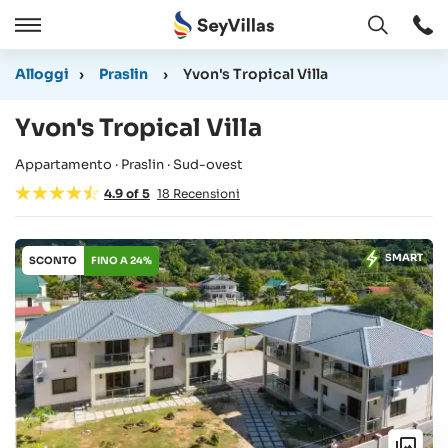
Aperto
Aperto
/
Alloggi
›
Praslin
›
Yvon's Tropical Villa
Chiudere
Yvon's Tropical Villa
Appartamento · Praslin · Sud-ovest
4.9
of
5
18
Recensioni
SMART
SCONTO
FINO A 24%