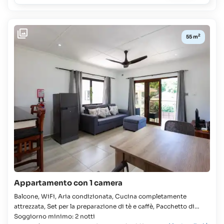
Neonati
e
bambini
2
55 m
fino
a
2
anni:
gratuito
Appartamento con 1 camera
Balcone, WiFi, Aria condizionata, Cucina completamente
attrezzata, Set per la preparazione di tè e caffè, Pacchetto di
benvenuto fornito all'arrivo, Lavatrice, Asciugacapelli, TV, Doccia
Soggiorno minimo: 2 notti