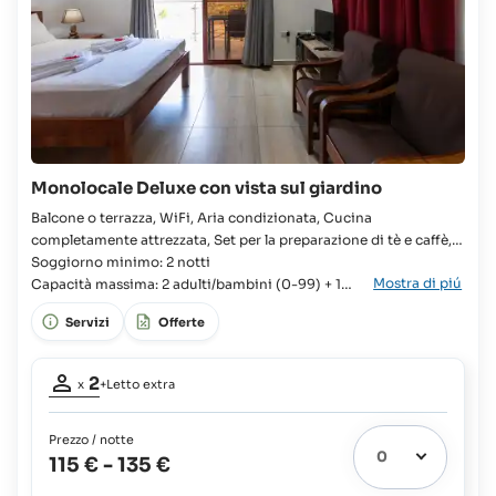
Monolocale Deluxe con vista sul giardino
Balcone o terrazza, WiFi, Aria condizionata, Cucina
completamente attrezzata, Set per la preparazione di tè e caffè,
Pacchetto di benvenuto fornito all'arrivo, Asciugacapelli, TV,
Soggiorno minimo: 2 notti
Mostra di piú
Doccia a filo pavimento con getto a pioggia Monolocale,
Capacità massima: 2 adulti/bambini (0-99) + 1
Famiglie, Viaggi di nozze, Soggiorno/camera da letto, Letto
neonato (0-2)
Servizi
Offerte
queen, Armadio, Culla disponibile, Bagno in camera, WC,
Lavandino, Frigorifero con congelatore,
Partecipanti
2
x
+Letto extra
adulti:
2
Prezzo / notte
Letto
115 €
-
135 €
extra
1
possibile: