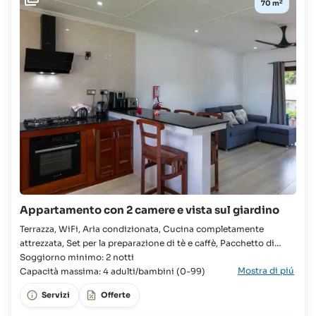
2
70 m
Appartamento con 2 camere e vista sul giardino
Terrazza, WiFi, Aria condizionata, Cucina completamente
attrezzata, Set per la preparazione di tè e caffè, Pacchetto di
benvenuto fornito all'arrivo, Lavatrice, Asciugacapelli, TV, Doccia
Soggiorno minimo: 2 notti
Mostra di piú
a filo pavimento con getto a pioggia Appartamento, Famiglie,
Capacità massima: 4 adulti/bambini (0-99)
Gruppi, 2x Camera, 2x Letto queen, Armadio, Bagno, WC,
Servizi
Offerte
Lavandino, Frigorifero con congelatore,