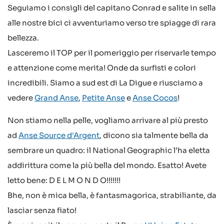
Seguiamo i consigli del capitano Conrad e salite in sella
alle nostre bici ci avventuriamo verso tre spiagge di rara
bellezza.
Lasceremo il TOP per il pomeriggio per riservarle tempo
e attenzione come merita! Onde da surfisti e colori
incredibili. Siamo a sud est di La Digue e riusciamo a
vedere
Grand Anse
,
Petite Anse
e
Anse Cocos
!
Non stiamo nella pelle, vogliamo arrivare al più presto
ad
Anse Source d'Argent
, dicono sia talmente bella da
sembrare un quadro: il National Geographic l’ha eletta
addirittura come la più bella del mondo. Esatto! Avete
letto bene: D E L M O N D O!!!!!!!
Bhe, non è mica bella, è fantasmagorica, strabiliante, da
lasciar senza fiato!