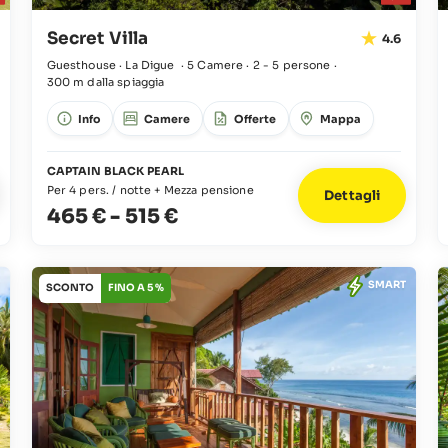
Secret Villa
4.6
Guesthouse · La Digue
·
5 Camere
·
2 - 5 persone
·
300 m dalla spiaggia
Info
Camere
Offerte
Mappa
CAPTAIN BLACK PEARL
Per 4 pers. / notte + Mezza pensione
Dettagli
465 €
-
515 €
SMART
SCONTO
FINO A 5 %