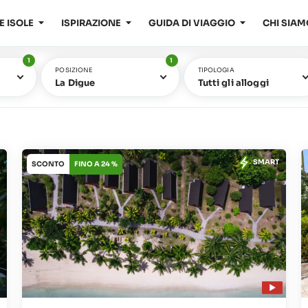
E ISOLE
ISPIRAZIONE
GUIDA DI VIAGGIO
CHI SIAM
1
1
POSIZIONE
TIPOLOGIA
La Digue
Tutti gli alloggi
SMART
SCONTO
FINO A 24 %