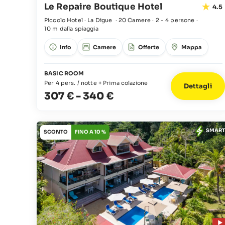
Le Repaire Boutique Hotel
4.5
Piccolo Hotel · La Digue
·
20 Camere
·
2 - 4 persone
·
10 m dalla spiaggia
Info
Camere
Offerte
Mappa
BASIC ROOM
Per 4 pers. / notte + Prima colazione
Dettagli
307 €
-
340 €
SMART
SCONTO
FINO A 10 %