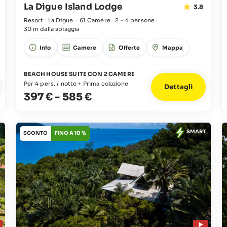
La Digue Island Lodge
3.8
Resort · La Digue
·
61 Camere
·
2 - 4 persone
·
30 m dalla spiaggia
Info
Camere
Offerte
Mappa
BEACH HOUSE SUITE CON 2 CAMERE
Per 4 pers. / notte + Prima colazione
Dettagli
397 €
-
585 €
SMART
SCONTO
FINO A 10 %