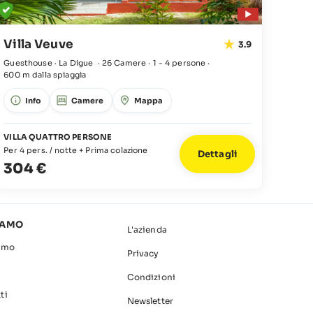
Villa Veuve
3.9
Guesthouse · La Digue
·
26 Camere
·
1 - 4 persone
·
600 m dalla spiaggia
Info
Camere
Mappa
VILLA QUATTRO PERSONE
Per 4 pers. / notte + Prima colazione
Dettagli
304 €
IAMO
L'azienda
amo
Privacy
Condizioni
ti
Newsletter