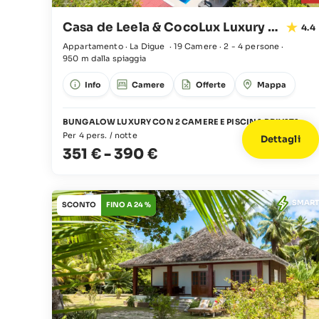
Casa de Leela & CocoLux Luxury Apartments
4.4
Appartamento · La Digue
·
19 Camere
·
2 - 4 persone
·
950 m dalla spiaggia
Info
Camere
Offerte
Mappa
BUNGALOW LUXURY CON 2 CAMERE E PISCINA PRIVATA
Per 4 pers. / notte
Dettagli
351 €
-
390 €
SMART
SCONTO
FINO A 24 %