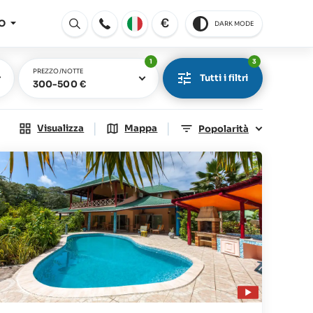
€
O
DARK MODE
Aperto
1
3
PREZZO/NOTTE
Tutti i filtri
300-500 €
|
|
Visualizza
Mappa
Popolarità