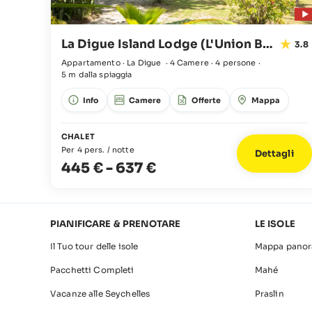
La Digue Island Lodge (L'Union Beach Villas)
3.8
Appartamento · La Digue
·
4 Camere
·
4 persone
·
5 m dalla spiaggia
Info
Camere
Offerte
Mappa
CHALET
Per 4 pers. / notte
Dettagli
445 €
-
637 €
PIANIFICARE & PRENOTARE
LE ISOLE
Il Tuo tour delle isole
Mappa panor
Pacchetti Completi
Mahé
Vacanze alle Seychelles
Praslin