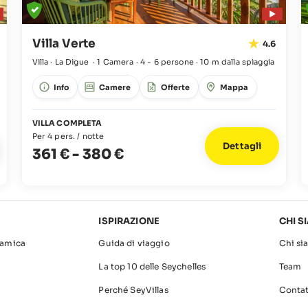
Villa Verte
4.6
Villa · La Digue
·
1 Camera
·
4 - 6 persone
·
10 m dalla spiaggia
Info
Camere
Offerte
Mappa
VILLA COMPLETA
Per 4 pers. / notte
Dettagli
361 €
-
380 €
ISPIRAZIONE
CHI S
amica
Guida di viaggio
Chi si
La top 10 delle Seychelles
Team
Perché SeyVillas
Contat