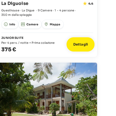
La Diguoise
4.4
Guesthouse · La Digue
·
9 Camere
·
1 - 4 persone
·
350 m dalla spiaggia
Info
Camere
Mappa
JUNIOR SUITE
Per 4 pers. / notte + Prima colazione
Dettagli
375 €