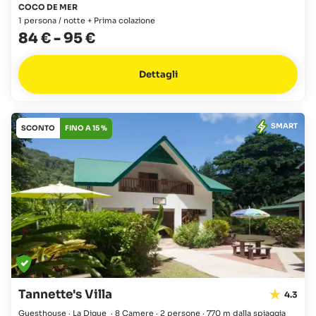
COCO DE MER
1 persona / notte + Prima colazione
84 €
-
95 €
Dettagli
SMART
SCONTO
FINO A 15 %
Tannette's Villa
4.3
Guesthouse · La Digue
·
8 Camere
·
2 persone
·
770 m dalla spiaggia