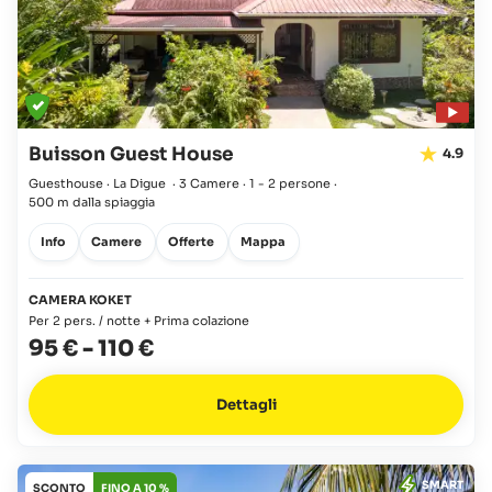
Buisson Guest House
4.9
Guesthouse · La Digue
·
3 Camere
·
1 - 2 persone
·
500 m dalla spiaggia
Info
Camere
Offerte
Mappa
CAMERA KOKET
Per 2 pers. / notte + Prima colazione
95 €
-
110 €
Dettagli
SMART
SCONTO
FINO A 10 %