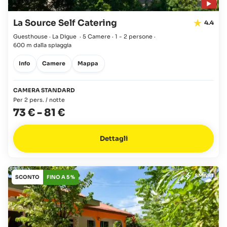
La Source Self Catering
4.4
Guesthouse · La Digue
·
5 Camere
·
1 - 2 persone
·
600 m dalla spiaggia
Info
Camere
Mappa
CAMERA STANDARD
Per 2 pers. / notte
73 €
-
81 €
Dettagli
SMART
SCONTO
FINO A 5 %