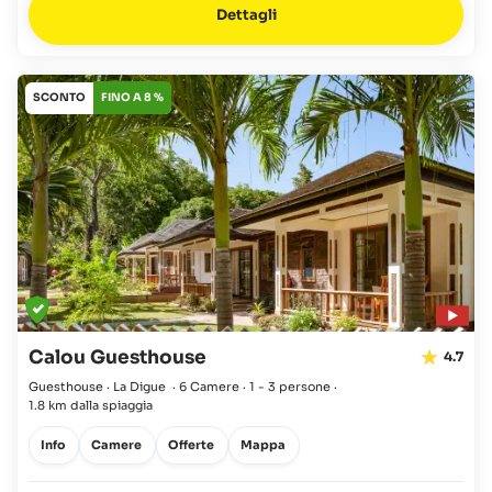
Dettagli
SCONTO
FINO A 8 %
Calou Guesthouse
4.7
Guesthouse · La Digue
·
6 Camere
·
1 - 3 persone
·
1.8 km dalla spiaggia
Info
Camere
Offerte
Mappa