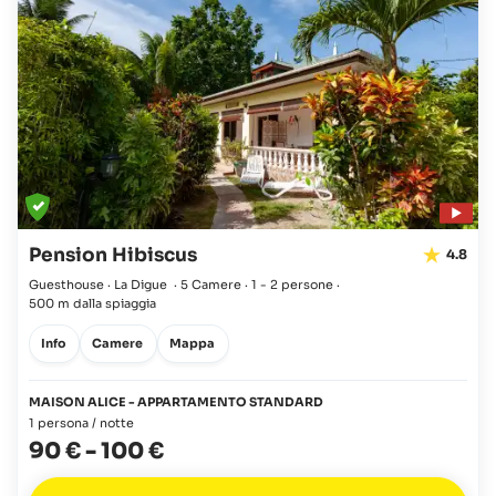
Pension Hibiscus
4.8
Guesthouse · La Digue
·
5 Camere
·
1 - 2 persone
·
500 m dalla spiaggia
Info
Camere
Mappa
MAISON ALICE - APPARTAMENTO STANDARD
1 persona / notte
90 €
-
100 €