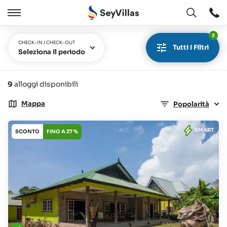
Aperto
Aperto
/
3
Chiudere
CHECK-IN / CHECK-OUT
Tutti I Filtri
Seleziona il periodo
9
alloggi disponibili
Mappa
Popolarità
SMART
SCONTO
FINO A 27 %