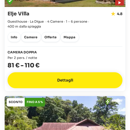
Elje Villa
4.8
Guesthouse · La Digue
·
4 Camere
·
1 - 6 persone
·
400 m dalla spiaggia
Info
Camere
Offerte
Mappa
CAMERA DOPPIA
Per 2 pers. / notte
81 €
-
110 €
Dettagli
SMART
SCONTO
FINO A 5 %