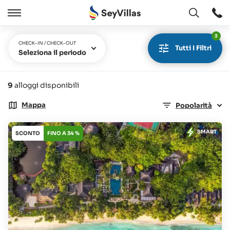
Aperto
Aperto
/
3
Chiudere
CHECK-IN / CHECK-OUT
Tutti I Filtri
Seleziona il periodo
9
alloggi disponibili
Mappa
Popolarità
SMART
SCONTO
FINO A 34 %