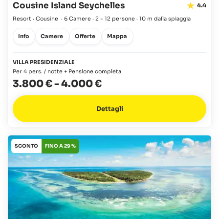
Cousine Island Seychelles
4.4
Resort · Cousine
·
6 Camere
·
2 - 12 persone
·
10 m dalla spiaggia
Info
Camere
Offerte
Mappa
VILLA PRESIDENZIALE
Per 4 pers. / notte + Pensione completa
3.800 €
-
4.000 €
Dettagli
SCONTO
FINO A 29 %