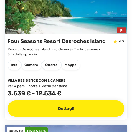
Four Seasons Resort Desroches Island
4.7
Resort · Desroches Island
·
76 Camere
·
2 - 14 persone
·
5 m dalla spiaggia
Info
Camere
Offerte
Mappa
VILLA RESIDENCE CON 2 CAMERE
Per 4 pers. / notte + Mezza pensione
3.639 €
-
12.534 €
Dettagli
SCONTO
FINO A 45 %