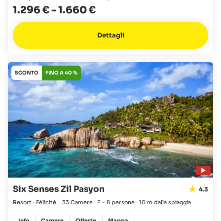
1.296 €
-
1.660 €
Dettagli
SCONTO
FINO A 40 %
Six Senses Zil Pasyon
4.3
Resort · Félicité
·
33 Camere
·
2 - 8 persone
·
10 m dalla spiaggia
Info
Camere
Offerte
Mappa