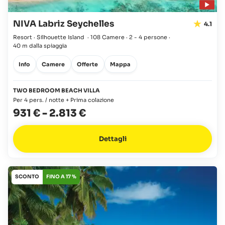
NIVA Labriz Seychelles
4.1
Resort · Silhouette Island
·
108 Camere
·
2 - 4 persone
·
40 m dalla spiaggia
Info
Camere
Offerte
Mappa
TWO BEDROOM BEACH VILLA
Per 4 pers. / notte + Prima colazione
931 €
-
2.813 €
Dettagli
SCONTO
FINO A 17 %