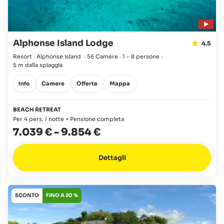
Alphonse Island Lodge
4.5
Resort · Alphonse Island
·
56 Camere
·
1 - 8 persone
·
5 m dalla spiaggia
Info
Camere
Offerte
Mappa
BEACH RETREAT
Per 4 pers. / notte + Pensione completa
7.039 €
-
9.854 €
Dettagli
SCONTO
FINO A 20 %