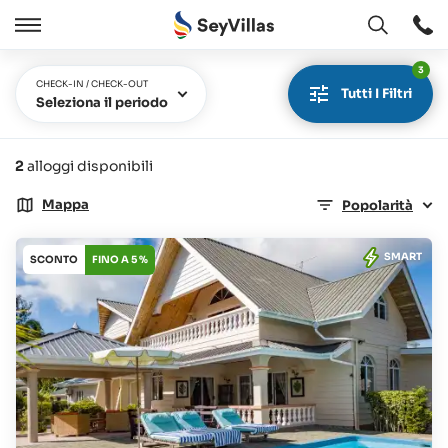
Aperto
Aperto
/
3
Chiudere
CHECK-IN / CHECK-OUT
Tutti I Filtri
Seleziona il periodo
2
alloggi disponibili
Mappa
Popolarità
SMART
SCONTO
FINO A 5 %