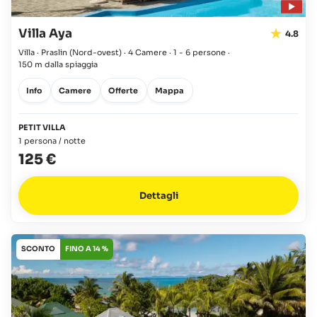
Villa Aya
4.8
Villa · Praslin
(Nord-ovest)
·
4 Camere
·
1 - 6 persone
·
150 m dalla spiaggia
Info
Camere
Offerte
Mappa
PETIT VILLA
1 persona / notte
125 €
Dettagli
SCONTO
FINO A 14 %