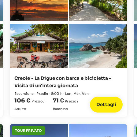
Creole - La Digue con barca e bicicletta -
Visita di un'intera giornata
Escursione · Praslin · 8:00 h · Lun, Mer, Ven
106 €
71 €
Prezzo /
Prezzo /
Dettagli
Adulto
Bambino
TOUR PRIVATO