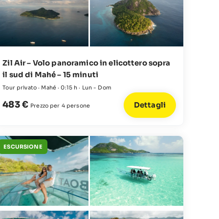
Zil Air – Volo panoramico in elicottero sopra
il sud di Mahé – 15 minuti
Tour privato · Mahé · 0:15 h · Lun - Dom
483 €
Dettagli
Prezzo per 4 persone
ESCURSIONE