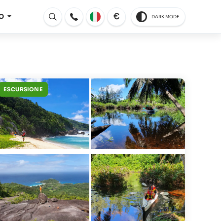
€
O
DARK MODE
Aperto
ESCURSIONE