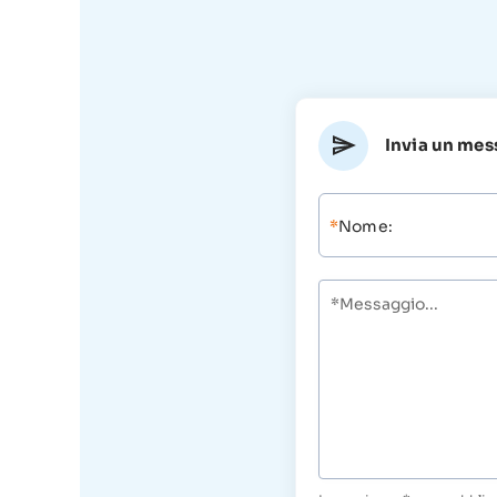
Invia un mes
*
Nome: