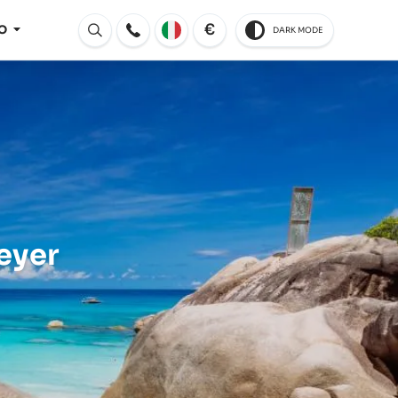
€
O
DARK MODE
Aperto
eyer