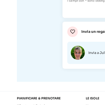
I campi con * sono obblig
Invia un rega
Invia a J
PIANIFICARE & PRENOTARE
LE ISOLE