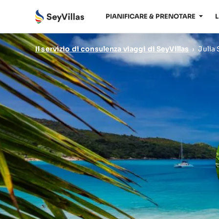
PIANIFICARE & PRENOTARE
L
Il servizio di consulenza viaggi di SeyVillas
›
Julia