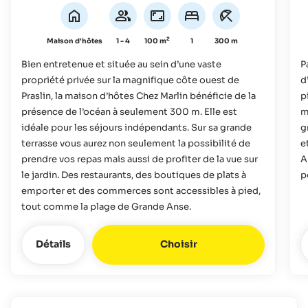
2
Maison d'hôtes
1 - 4
100 m
1
300 m
Bien entretenue et située au sein d’une vaste
P
propriété privée sur la magnifique côte ouest de
d
Praslin, la maison d’hôtes Chez Marlin bénéficie de la
p
présence de l’océan à seulement 300 m. Elle est
m
idéale pour les séjours indépendants. Sur sa grande
g
terrasse vous aurez non seulement la possibilité de
e
prendre vos repas mais aussi de profiter de la vue sur
A
le jardin. Des restaurants, des boutiques de plats à
p
emporter et des commerces sont accessibles à pied,
tout comme la plage de Grande Anse.
Détails
Choisir