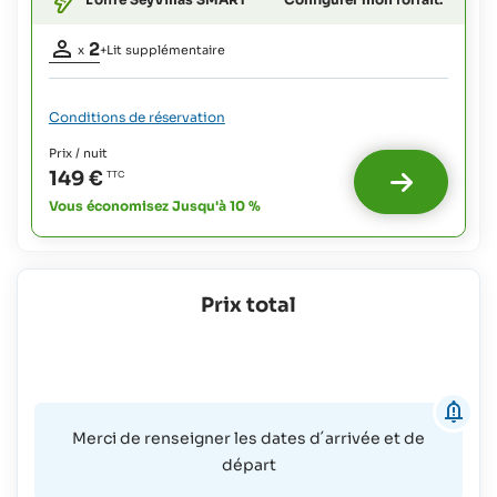
et
enfants
Occupation
jusqu'à
2
x
+Lit supplémentaire
3
adultes:
2
ans:
12 €
Lit extra
Conditions de réservation
possible
1
Enfants
Prix / nuit
:
jusqu'à
149 €
17
Bébés
ans
Vous économisez Jusqu'à 10 %
et
et
enfants
adultes:
jusqu'à
3
55 €
ans:
plus
Prix total
100%
12 €
du coût
de la
pension
Merci de renseigner les dates d´arrivée et de
départ