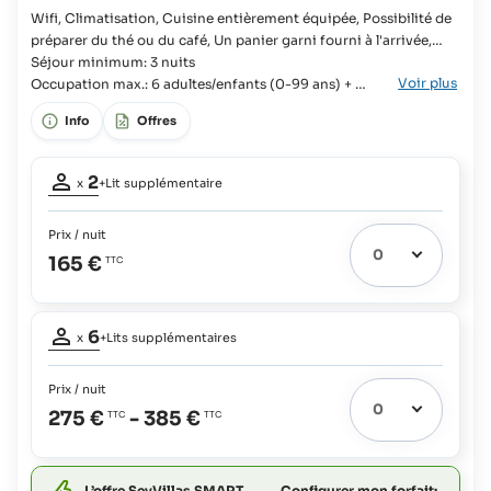
Wifi, Climatisation, Cuisine entièrement équipée, Possibilité de
préparer du thé ou du café, Un panier garni fourni à l'arrivée,
Machine à laver, 2x Douche, Sèche-cheveux, Télévision Villa, 2x
Séjour minimum: 3 nuits
Voir plus
Chambre, Lit Queen-size, Lit King-size, 2x Lit supplémentaire
Occupation max.: 6 adultes/enfants (0-99 ans) + 2
possible, 2x Lit bébé possible, Salle de bains, Salle de bains en
enfants (4-99 ans) + 2 bébés (0-3 ans)
Info
Offres
suite, 2x Baignoire, Toilette, Bidet,
Occupation
2
x
+Lit supplémentaire
adultes:
2
Prix / nuit
Lit extra
1
165 €
possible:
Bébés
Occupation
et
6
enfants
x
+Lits supplémentaires
adultes:
jusqu'à
6
3
Prix / nuit
Lits
ans:
275 €
-
385 €
extras
2
12 €
possibles:
Bébés
Configurer mon forfait:
L’offre SeyVillas SMART