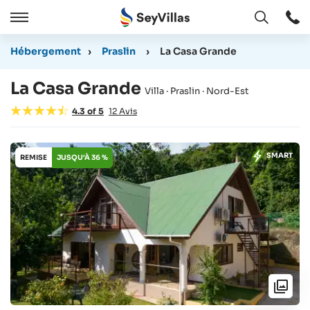
Ouvert
Ouvert
/
Hébergement
›
Praslin
›
La Casa Grande
Cermer
La Casa Grande
Villa · Praslin · Nord-Est
4.3
of
5
12
Avis
SMART
REMISE
JUSQU'À 36 %