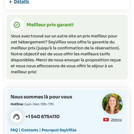
Détails
utilisée pour divers projets de conservation aux
Seychelles. Vous trouverez plus d'informations à ce sujet
dans notre
FAQs
Meilleur prix garanti
Cette offre de voyage ne convient pas aux personnes à
mobilité réduite (veuillez contacter SeyVillas pour plus
Vous avez trouvé sur un autre site un prix meilleur pour
d'informations).
cet hébergement? SeyVillas vous offre la garantie du
meilleur prix (jusqu’à la confirmation de la réservation).
Notre objectif est de vous offrir les meilleurs tarifs
disponibles. Merci de nous envoyer la proposition reçue
et nous nous efforcerons de vous offrir le séjour à un
meilleur prix!
Nous sommes là pour vous
Hotline :
Lun-Ven 10h-17h
+1 540 6754110
Jelena
|
|
FAQ
Contacts
Pourquoi SeyVillas