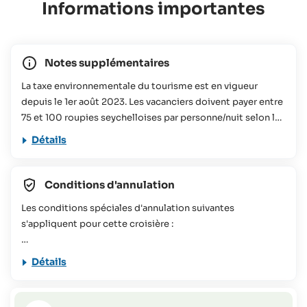
Informations importantes
Notes supplémentaires
La taxe environnementale du tourisme est en vigueur
depuis le 1er août 2023. Les vacanciers doivent payer entre
75 et 100 roupies seychelloises par personne/nuit selon la
taille de l'hébergement réservé. Cette contribution sera
Détails
utilisée pour divers projets de conservation aux
Seychelles. Vous trouverez plus d'informations à ce sujet
dans notre
FAQs
Conditions d'annulation
Cette offre de voyage ne convient pas aux personnes à
Les conditions spéciales d'annulation suivantes
mobilité réduite (veuillez contacter SeyVillas pour plus
s'appliquent pour cette croisière :
d'informations).
120 jours ou plus avant l'arrivée = frais d'annulation
Détails
correspondant à 80 €
119-90 jours avant l'arrivée = frais d'annulation
correspondant à 20% du coût total