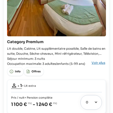
Category Premium
Lit double, Cabine, Lit supplémentaire possible, Salle de bains en
suite, Douche, Sèche-cheveux, Mini réfrigérateur, Télévision,
Wifi, Serviettes de plage, Coffre-fort, Frais de port et de
Séjour minimum: 3 nuits
Voir plus
mouillage, Climatisation, Les hôtes sont les bienvenus à partir de
Occupation maximale: 3 adultes/enfants (5-99 ans)
l'âge suivant Lit double, Cabine, Lit supplémentaire possible,
Info
Offres
Salle de bains en suite, Mini réfrigérateur, Coffre-fort, Frais de
port et de mouillage, Les hôtes sont les bienvenus à partir de
Occupation
l'âge suivant
1
x
+ Lit extra
adulte:
1
Prix / nuit
+ Pension complète
Lit extra
1
1 100 €
-
1 240 €
possible:
Enfants