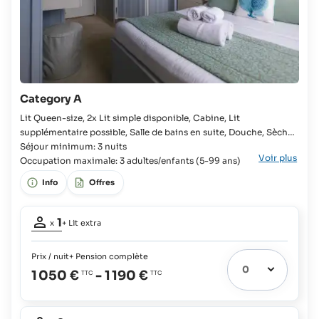
Category A
Lit Queen-size, 2x Lit simple disponible, Cabine, Lit
supplémentaire possible, Salle de bains en suite, Douche, Sèche-
cheveux, Mini réfrigérateur, Télévision, Wifi, Serviettes de plage,
Séjour minimum: 3 nuits
Voir plus
Coffre-fort, Frais de port et de mouillage, Climatisation, Les
Occupation maximale: 3 adultes/enfants (5-99 ans)
hôtes sont les bienvenus à partir de l'âge suivant Lit Queen-size,
Info
Offres
2x Lit simple disponible, Cabine, Lit supplémentaire possible,
Salle de bains en suite, Mini réfrigérateur, Coffre-fort, Frais de
Occupation
port et de mouillage, Les hôtes sont les bienvenus à partir de
1
x
+ Lit extra
l'âge suivant
adulte:
1
Prix / nuit
+ Pension complète
Lits
1 050 €
-
1 190 €
extras
2
possibles:
Occupation
Enfants