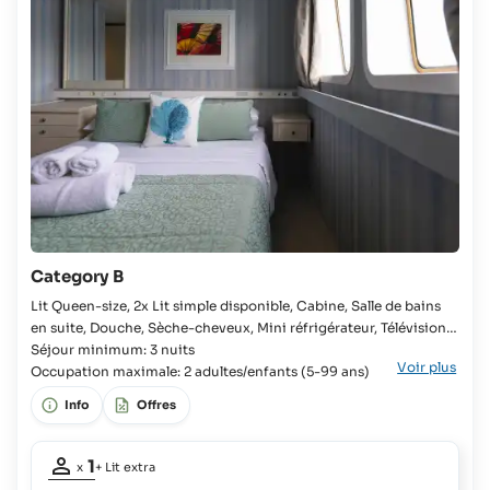
Category B
Lit Queen-size, 2x Lit simple disponible, Cabine, Salle de bains
en suite, Douche, Sèche-cheveux, Mini réfrigérateur, Télévision,
Wifi, Serviettes de plage, Coffre-fort, Frais de port et de
Séjour minimum: 3 nuits
Voir plus
mouillage, Climatisation, Les hôtes sont les bienvenus à partir de
Occupation maximale: 2 adultes/enfants (5-99 ans)
l'âge suivant Lit Queen-size, 2x Lit simple disponible, Cabine,
Info
Offres
Salle de bains en suite, Mini réfrigérateur, Coffre-fort, Frais de
port et de mouillage, Les hôtes sont les bienvenus à partir de
Occupation
l'âge suivant
1
x
+ Lit extra
adulte:
1