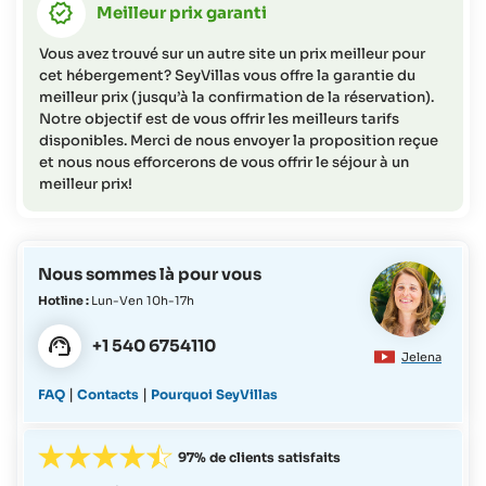
Meilleur prix garanti
89-60 jours avant l'arrivée = frais d'annulation
correspondant à 35% du coût total
Vous avez trouvé sur un autre site un prix meilleur pour
59- 45 jours avant l'arrivée = frais d'annulation
cet hébergement? SeyVillas vous offre la garantie du
correspondant à 50% du coût total
meilleur prix (jusqu’à la confirmation de la réservation).
44-0 jours avant l'arrivée = frais d'annulation
Notre objectif est de vous offrir les meilleurs tarifs
disponibles. Merci de nous envoyer la proposition reçue
correspondant à 95% du coût total
et nous nous efforcerons de vous offrir le séjour à un
meilleur prix!
Nous sommes là pour vous
Hotline :
Lun-Ven 10h-17h
+1 540 6754110
Jelena
|
|
FAQ
Contacts
Pourquoi SeyVillas
97% de clients satisfaits