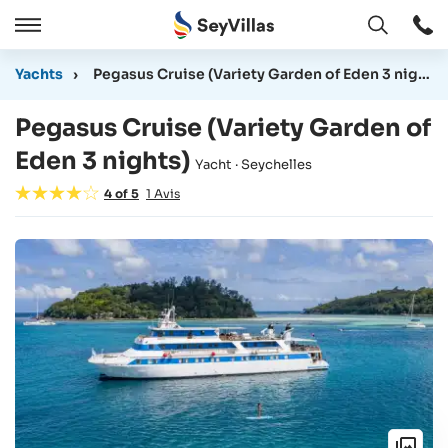
Ouvert
Ouvert
/
Yachts
›
Pegasus Cruise (Variety Garden of Eden 3 nights)
Cermer
Pegasus Cruise (Variety Garden of
Eden 3 nights)
Yacht · Seychelles
4
of
5
1
Avis