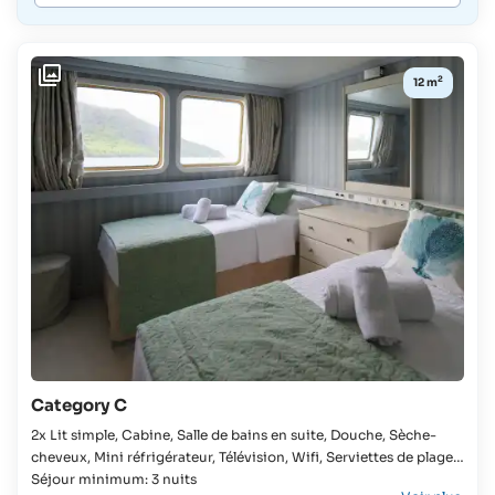
2
12 m
Category C
2x Lit simple, Cabine, Salle de bains en suite, Douche, Sèche-
cheveux, Mini réfrigérateur, Télévision, Wifi, Serviettes de plage,
Coffre-fort, Frais de port et de mouillage, Climatisation, Les
Séjour minimum: 3 nuits