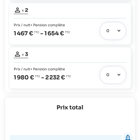
Occupation
jusqu'à
2
17
x
adultes:
ans:
2
gratuit
Prix / nuit
+ Pension complète
1 467 €
-
1 654 €
Occupation
3
x
adultes:
3
Prix / nuit
+ Pension complète
1 980 €
-
2 232 €
Prix total