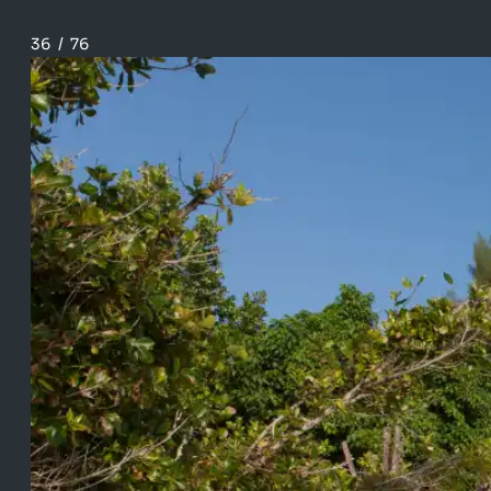
36
/
76