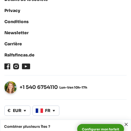
Privacy
Conditions
Newsletter
Carrière
Ralfsfincas.de
Facebook
Instagram
Youtube
+1 540 6754110
Lun-Ven 10h-17h
Ouvert
€
EUR
FR
Combiner plusieurs îles ?
Configurer mon forfait