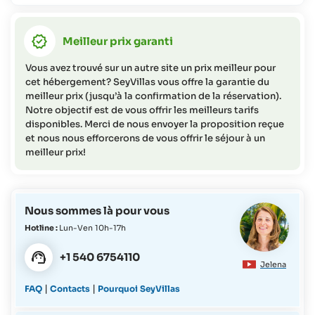
120 - 91 jours avant l'arrivée = frais d'annulation
correspondant à 50% du coût total
Meilleur prix garanti
90 - 0 jours avant l'arrivée (ainsi que en cas de non-
présentation) = frais d'annulation correspondant à 95% du
Vous avez trouvé sur un autre site un prix meilleur pour
coût total
cet hébergement? SeyVillas vous offre la garantie du
meilleur prix (jusqu’à la confirmation de la réservation).
Dans le cas où les clients devraient reporter leur
Notre objectif est de vous offrir les meilleurs tarifs
disponibles. Merci de nous envoyer la proposition reçue
réservation, ils peuvent le faire dans un délai maximum de
et nous nous efforcerons de vous offrir le séjour à un
douze (12) mois à compter de la date de réservation
meilleur prix!
initiale, à condition que la demande soit effectuée au plus
tard quatre-vingt-dix (90) jours avant la date de voyage
initiale.
Nous sommes là pour vous
Hotline :
Lun-Ven 10h-17h
+1 540 6754110
Jelena
|
|
FAQ
Contacts
Pourquoi SeyVillas