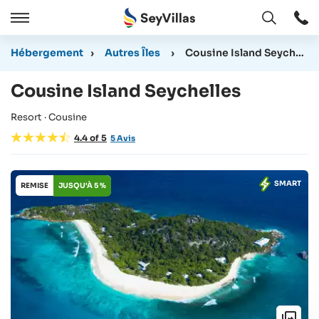
Ouvert
Ouvert
/
Hébergement
›
Autres Îles
›
Cousine Island Seychelles
Cermer
Cousine Island Seychelles
Resort · Cousine
4.4
of
5
5
Avis
SMART
REMISE
JUSQU'À 5 %