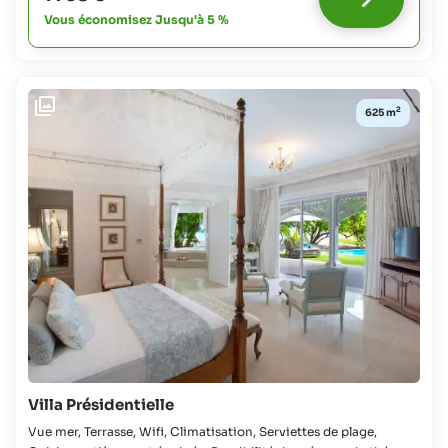
Pour
Vous économisez Jusqu'à 5 %
tous
les
âges:
gratuit
2
625 m
Villa Présidentielle
Vue mer, Terrasse, Wifi, Climatisation, Serviettes de plage,