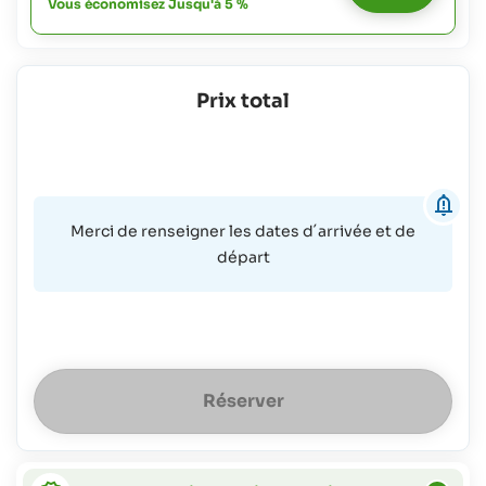
Vous économisez Jusqu'à 5 %
Pour
tous
les
âges:
gratuit
Prix total
Merci de renseigner les dates d´arrivée et de
départ
Réserver