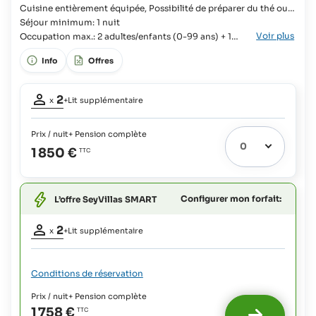
Cuisine entièrement équipée, Possibilité de préparer du thé ou
du café, Douche, Sèche-cheveux, Télévision Chambre, Lit King-
Séjour minimum: 1 nuit
Voir plus
size, Vestiaire, Lit supplémentaire possible, Lit bébé possible,
Occupation max.: 2 adultes/enfants (0-99 ans) + 1
Salle de bains en suite, Baignoire, Pension complète, Coin repas,
enfant (0-18 ans)
Info
Offres
Coin bar,
Occupation
2
x
+Lit supplémentaire
adultes:
2
Prix / nuit
+ Pension complète
Lit extra
1
1 850 €
possible:
Pour
tous
Configurer mon forfait:
L’offre SeyVillas SMART
les
âges:
Occupation
gratuit
2
x
+Lit supplémentaire
adultes:
2
Lit extra
Conditions de réservation
possible
1
Prix / nuit
+ Pension complète
:
1 758 €