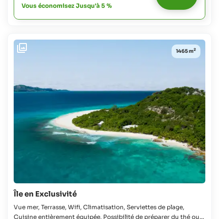
Vous économisez Jusqu'à 5 %
Pour
tous
les
âges:
gratuit
2
1465 m
Île en Exclusivité
Vue mer, Terrasse, Wifi, Climatisation, Serviettes de plage,
Cuisine entièrement équipée, Possibilité de préparer du thé ou