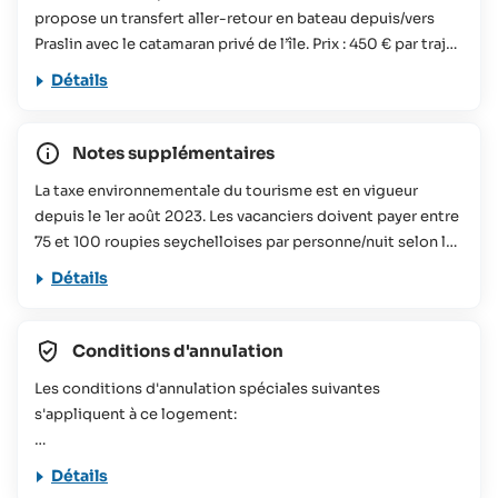
propose un transfert aller-retour en bateau depuis/vers
Praslin avec le catamaran privé de l’île. Prix : 450 € par trajet
pour un maximum de 4 personnes Durée du transfert :
Détails
environ 20-25 minutes En alternative, les clients peuvent
réserver un transfert en hélicoptère depuis/vers Mahé. Prix :
841 € par trajet pour un maximum de 4 personnes Poids
Notes supplémentaires
total maximum : 325 kg
La taxe environnementale du tourisme est en vigueur
depuis le 1er août 2023. Les vacanciers doivent payer entre
75 et 100 roupies seychelloises par personne/nuit selon la
taille de l'hébergement réservé. Cette contribution sera
Détails
utilisée pour divers projets de conservation aux
Seychelles. Vous trouverez plus d'informations à ce sujet
dans notre
FAQs
Conditions d'annulation
Cette offre de voyage ne convient pas aux personnes à
Les conditions d'annulation spéciales suivantes
mobilité réduite (veuillez contacter SeyVillas pour plus
s'appliquent à ce logement:
d'informations).
121 jours ou plus avant l'arrivée = frais d'annulation
Détails
correspondant à 20% du coût total