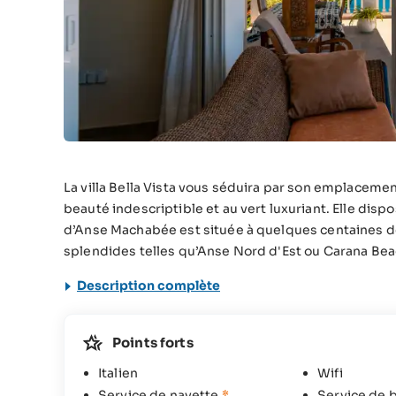
La villa Bella Vista vous séduira par son emplacement
beauté indescriptible et au vert luxuriant. Elle disp
d’Anse Machabée est située à quelques centaines d
splendides telles qu’Anse Nord d'Est ou Carana Bea
Description complète
Points forts
Italien
Wifi
Service de navette
*
Service de 