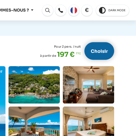
€
MMES-NOUS ?
DARK MODE
Ouvert
Pour 2 pers.
/ nuit
Choisir
197 €
à partir de
RT