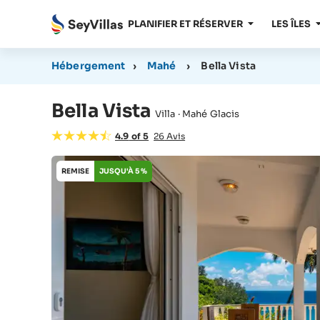
PLANIFIER ET RÉSERVER
LES ÎLES
Hébergement
›
Mahé
›
Bella Vista
Bella Vista
Villa · Mahé Glacis
4.9
of
5
26
Avis
REMISE
JUSQU'À 5 %