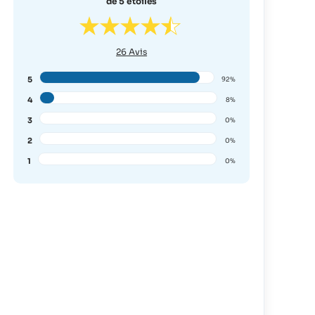
de 5 étoiles
26
Avis
5
92%
4
8%
3
0%
2
0%
1
0%