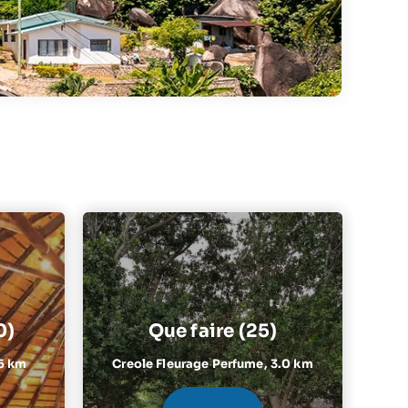
0)
Que faire (25)
6 km
Creole Fleurage Perfume,
3.0 km