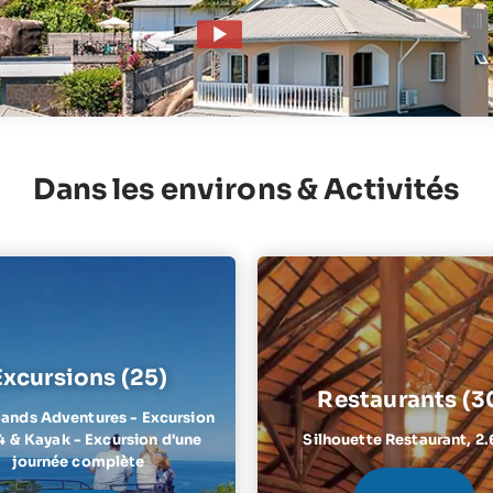
Dans les environs & Activités
Excursions (25)
Restaurants (3
ands Adventures - Excursion
4 & Kayak - Excursion d'une
Silhouette Restaurant,
2.
journée complète