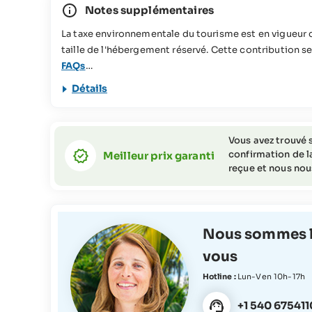
Notes supplémentaires
La taxe environnementale du tourisme est en vigueur d
taille de l'hébergement réservé. Cette contribution se
FAQs
Cette offre de voyage ne convient pas aux personnes à 
Détails
Vous avez trouvé s
confirmation de la
Meilleur prix garanti
reçue et nous nous
Nous sommes l
vous
Hotline :
Lun-Ven 10h-17h
+1 540 675411