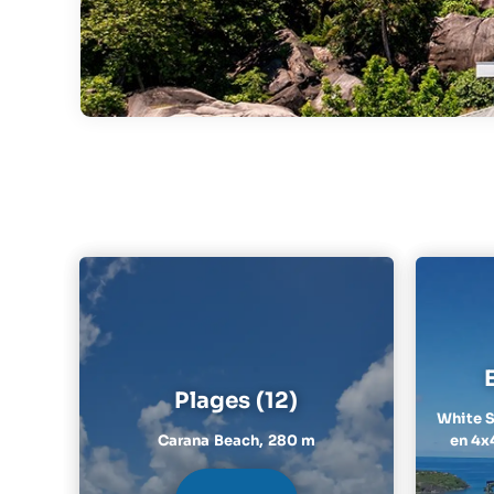
Plages (12)
White S
Carana Beach,
280 m
en 4x