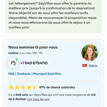
cet hébergement? SeyVillas vous offre la garantie du
meilleur prix (jusqu’à la confirmation de la réservation).
Notre objectif est de vous offrir les meilleurs tarifs
disponibles. Merci de nous envoyer la proposition reçue
et nous nous efforcerons de vous offrir le séjour à un
meilleur prix!
Nous sommes là pour vous
Hotline :
Lun-Ven 10h-17h
+1 540 6754110
Jelena
|
|
FAQ
Contacts
Pourquoi SeyVillas
97% de clients satisfaits
Il y a
846 avis
sur SeyVillas qui ont une note moyenne de
4.6
de 5 étoiles!
Voir tous les avis