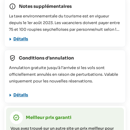
Notes supplémentaires
La taxe environnementale du tourisme est en vigueur
depuis le 1er août 2023. Les vacanciers doivent payer entre
75 et 100 roupies seychelloises par personne/nuit selon la
taille de l'hébergement réservé. Cette contribution sera
Détails
utilisée pour divers projets de conservation aux
Seychelles. Vous trouverez plus d'informations à ce sujet
dans notre
FAQs
Conditions d'annulation
Cette offre de voyage ne convient pas aux personnes à
Annulation gratuite jusqu’à l’arrivée si les vols sont
mobilité réduite (veuillez contacter SeyVillas pour plus
officiellement annulés en raison de perturbations. Valable
d'informations).
uniquement pour les nouvelles réservations.
Détails
Meilleur prix garanti
Vous avez trouvé sur un autre site un prix meilleur pour