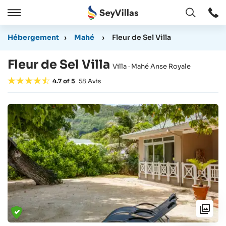
Ouvert
Ouvert
/
Hébergement
›
Mahé
›
Fleur de Sel Villa
Cermer
Fleur de Sel Villa
Villa · Mahé Anse Royale
4.7
of
5
58
Avis