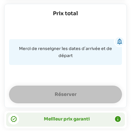
enfants
jusqu'à
Prix total
2
ans:
gratuit
Merci de renseigner les dates d´arrivée et de
départ
Réserver
Meilleur prix garanti