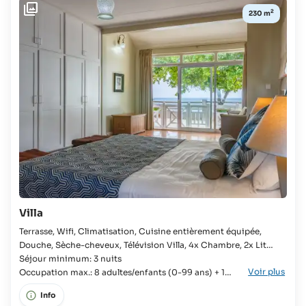
2
230 m
Villa
Terrasse, Wifi, Climatisation, Cuisine entièrement équipée,
Douche, Sèche-cheveux, Télévision Villa, 4x Chambre, 2x Lit
simple, 3x Lit King-size, Lit bébé possible, Salle de bains, Salle de
Séjour minimum: 3 nuits
Voir plus
bains en suite, Réfrigérateur avec compartiment congélateur,
Occupation max.: 8 adultes/enfants (0-99 ans) + 1
Cuisinière, Four, Grille-pain, Cafetière à piston, Machine
bébé (0-2 ans)
Info
Nespresso,