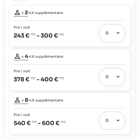
Occupation
2
x
+Lit supplémentaire
adultes:
2
Prix / nuit
Lit extra
1
243 €
-
300 €
possible:
Bébés
Occupation
et
4
enfants
x
+Lit supplémentaire
adultes:
jusqu'à
4
2
Prix / nuit
Lit extra
ans:
1
378 €
-
400 €
possible:
gratuit
Bébés
Occupation
et
8
enfants
x
+Lit supplémentaire
adultes:
jusqu'à
8
2
Prix / nuit
Lit extra
ans:
1
540 €
-
600 €
possible:
gratuit
Bébés
et